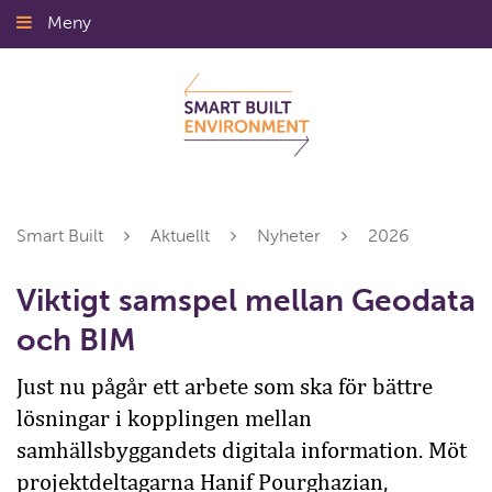
Gå
Meny
Stäng
till
innehållet
Smart Built
Aktuellt
Nyheter
2026
Viktigt samspel mellan Geodata
och BIM
Just nu pågår ett arbete som ska för bättre
lösningar i kopplingen mellan
samhällsbyggandets digitala information. Möt
projektdeltagarna Hanif Pourghazian,