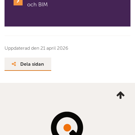
och BIM
Uppdaterad den
21 april 2026
Dela sidan
Ta
mig
till
topp