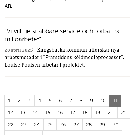
AB.
"Vi vill ge snabbare service och förbättra
miljöarbetet"
Kungsbacka kommun utforskar nya
28 april 2025
arbetsmetoder i ”Framtidens köldmedieprocesser”.
Louise Poulsen arbetar i projektet.
(Aktuell
1
2
3
4
5
6
7
8
9
10
11
sida)
12
13
14
15
16
17
18
19
20
21
22
23
24
25
26
27
28
29
30