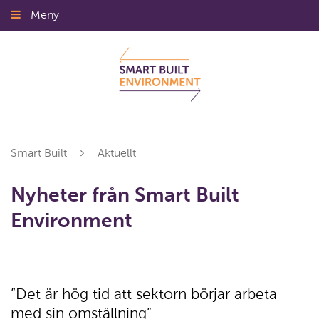
Gå
Meny
Stäng
till
innehållet
Smart Built
Aktuellt
Nyheter från Smart Built
Environment
”Det är hög tid att sektorn börjar arbeta
med sin omställning”