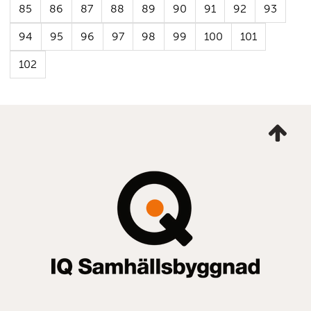
85
86
87
88
89
90
91
92
93
94
95
96
97
98
99
100
101
102
Ta
mig
till
topp