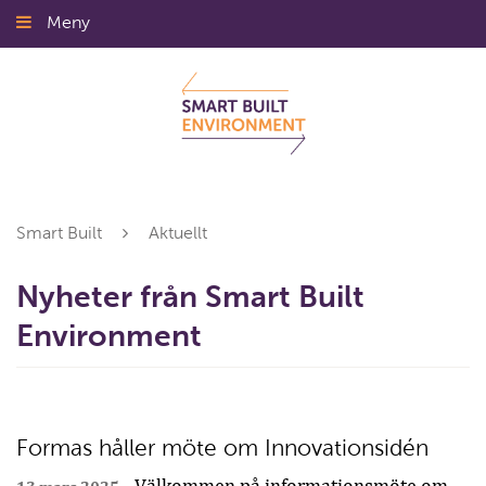
Gå
Meny
Stäng
till
innehållet
Smart Built
Aktuellt
Nyheter från Smart Built
Environment
Formas håller möte om Innovationsidén