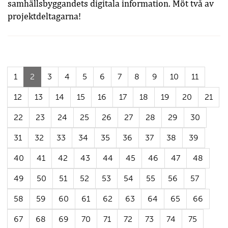
samhällsbyggandets digitala information. Möt två av
projektdeltagarna!
(Aktuell
1
2
3
4
5
6
7
8
9
10
11
sida)
12
13
14
15
16
17
18
19
20
21
22
23
24
25
26
27
28
29
30
31
32
33
34
35
36
37
38
39
40
41
42
43
44
45
46
47
48
49
50
51
52
53
54
55
56
57
58
59
60
61
62
63
64
65
66
67
68
69
70
71
72
73
74
75