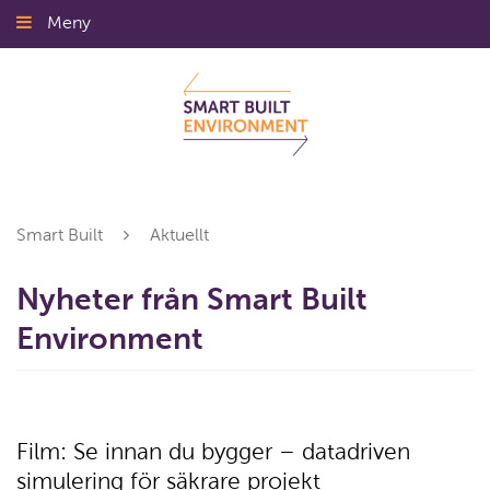
Gå
Meny
Stäng
till
innehållet
Smart Built
Aktuellt
Nyheter från Smart Built
Environment
Film: Se innan du bygger – datadriven
simulering för säkrare projekt