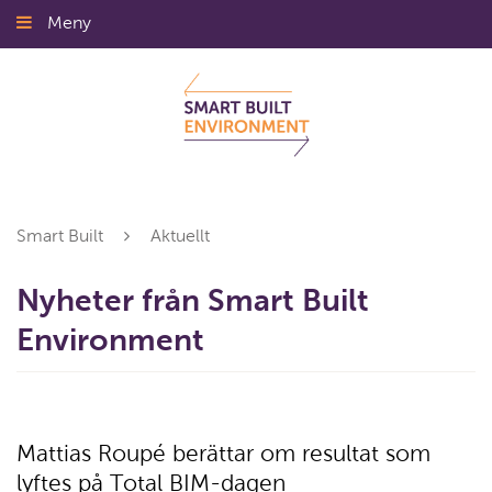
Gå
Meny
Stäng
till
innehållet
Smart Built
Aktuellt
Nyheter från Smart Built
Environment
Mattias Roupé berättar om resultat som
lyftes på Total BIM-dagen