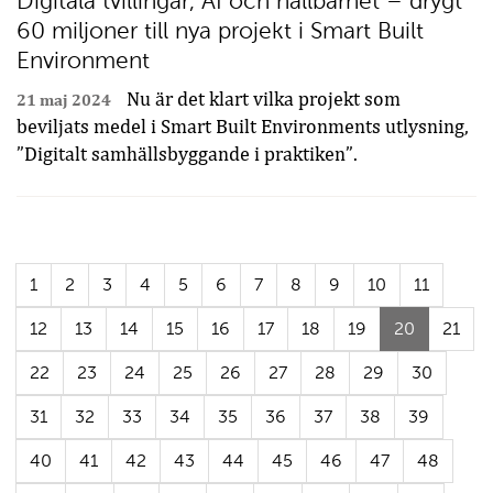
Digitala tvillingar, AI och hållbarhet – drygt
60 miljoner till nya projekt i Smart Built
Environment
Nu är det klart vilka projekt som
21 maj 2024
beviljats medel i Smart Built Environments utlysning,
”Digitalt samhällsbyggande i praktiken”.
1
2
3
4
5
6
7
8
9
10
11
(Aktuell
12
13
14
15
16
17
18
19
20
21
sida)
22
23
24
25
26
27
28
29
30
31
32
33
34
35
36
37
38
39
40
41
42
43
44
45
46
47
48