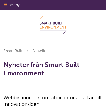
Gå
Meny
Stäng
till
innehållet
Smart Built
Aktuellt
Nyheter från Smart Built
Environment
Webbinarium: Information inför ansökan till
Innovationsidén