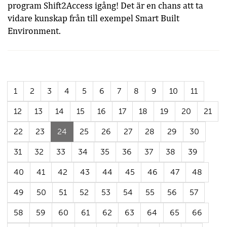
program Shift2Access igång! Det är en chans att ta
vidare kunskap från till exempel Smart Built
Environment.
1
2
3
4
5
6
7
8
9
10
11
12
13
14
15
16
17
18
19
20
21
(Aktuell
22
23
24
25
26
27
28
29
30
sida)
31
32
33
34
35
36
37
38
39
40
41
42
43
44
45
46
47
48
49
50
51
52
53
54
55
56
57
58
59
60
61
62
63
64
65
66