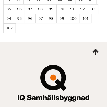
85
86
87
88
89
90
91
92
93
94
95
96
97
98
99
100
101
102
Ta
mig
till
topp