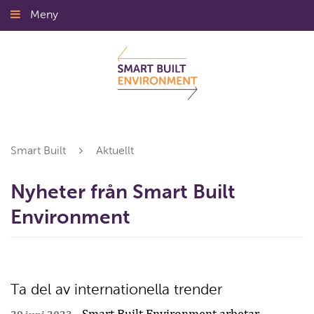
Gå
Meny
Stäng
till
innehållet
Smart Built
Aktuellt
Nyheter från Smart Built
Environment
Ta del av internationella trender