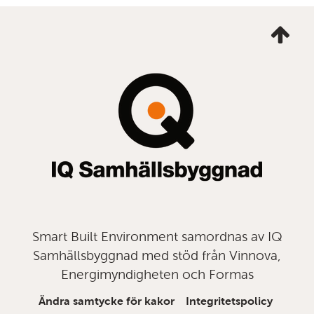
Ta
mig
till
topp
Smart Built Environment samordnas av IQ
Samhällsbyggnad med stöd från Vinnova,
Energimyndigheten och Formas
Ändra samtycke för kakor
Integritetspolicy