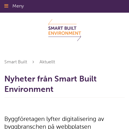
Gå
Meny
Stäng
till
innehållet
Smart Built
Aktuellt
Nyheter från Smart Built
Environment
Byggföretagen lyfter digitalisering av
byggbranschen på webbplatsen