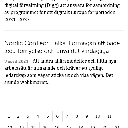
digital förvaltning (Digg) att ansvara för samordning
av programmet för ett digitalt Europa för perioden
2021–2027
Nordic ConTech Talks: Förmågan att både
leda förnyelse och driva det vardagliga
Att ändra affärsmodeller och hitta nya
9 april 2021
arbetssätt är utmanade och kräver ett tydligt
ledarskap som vågar sticka ut och visa vägen. Det
sjunde webbinariet...
1
2
3
4
5
6
7
8
9
10
11
12
13
14
15
16
17
18
19
20
21