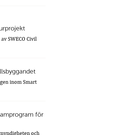
urprojekt
s av SWECO Civil
ällsbyggandet
ingen inom Smart
s ramprogram för
imyndigheten och