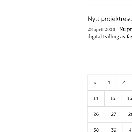
Nytt projektres
Nu pre
28 april 2020
digital tvilling av f
«
1
2
14
15
1
26
27
2
38
39
4