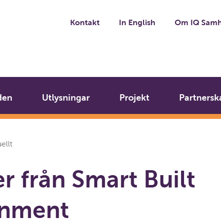
Kontakt
In English
Om IQ Samh
den
Utlysningar
Projekt
Partnersk
ellt
r från Smart Built
onment