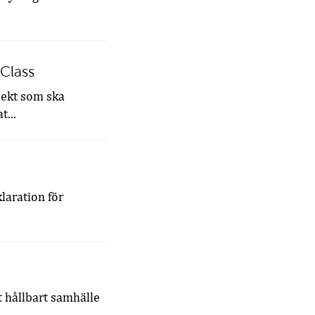
oClass
jekt som ska
t...
laration för
t hållbart samhälle