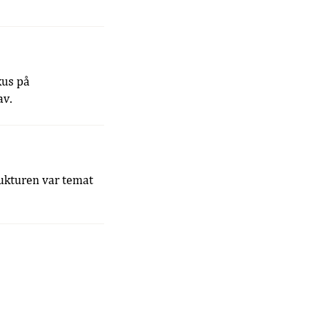
kus på
av.
rukturen var temat