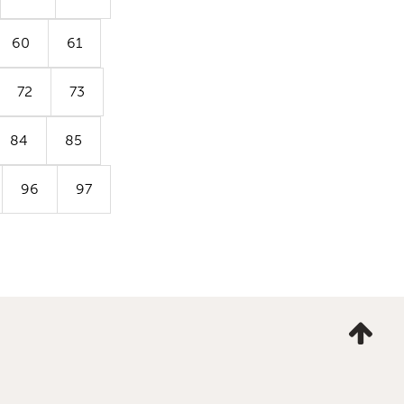
60
61
72
73
84
85
96
97
Ta
mig
till
topp