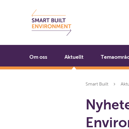
Gå
Stäng
till
innehållet
Om oss
Aktuellt
Temaområ
Smart Built
Aktu
Nyhete
Envir