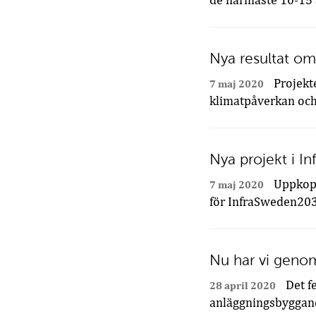
de närmaste 10-15 å
Nya resultat om
Projekte
7 maj 2020
klimatpåverkan och 
Nya projekt i 
Uppkoppl
7 maj 2020
för InfraSweden203
Nu har vi genom
Det fe
28 april 2020
anläggningsbyggan