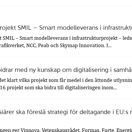
ojekt SMIL – Smart modelleverans i infrastrukt
t SMIL – Smart modelleverans i infrastrukturprojekt – led
fikverket, NCC, Peab och Skymap Innovation. I...
bidrar med ny kunskap om digitalisering i samh
et klart vilka projekt som får medel i den åttonde utlysn
6 projekt som ska bidra till digitaliseringen inom...
iärer ska föreslå strategi för deltagande i EU:
ngen ger Vinnova, Vetenskapsrådet, Formas, Forte, Energ