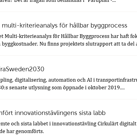
ren? Det är frågan som behandlas i ”Färdplan -...
 multi-kriterieanalys för hållbar byggprocess
t Multi-kriterieanalys för Hållbar Byggprocess har haft fo
byggkostnader. Nu finns projektets slutrapport att ta del 
InfraSweden2030
ing, digitalisering, automation och AI i transportinfrast
0:s senaste utlysning som öppnade i oktober 2019....
fört innovationstävlingens sista labb
mte och sista labbet i innovationstävling Cirkulärt digitalt
de har genomförts.