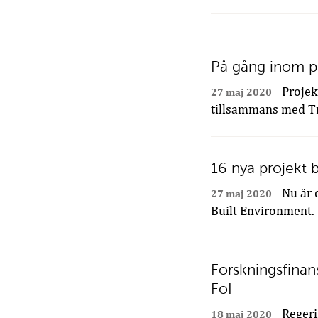
På gång inom pr
Projek
27 maj 2020
tillsammans med Tra
16 nya projekt 
Nu är d
27 maj 2020
Built Environment. 1
Forskningsfinans
FoI
Regeri
18 maj 2020