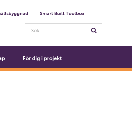
ällsbyggnad
Smart Built Toolbox
Sök...
Sök
ap
För dig i projekt