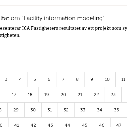
ultat om "Facility information modeling"
senterar ICA Fastigheters resultatet av ett projekt som syft
astigheten.
3
4
5
6
7
8
9
10
11
6
17
18
19
20
21
22
23
8
29
30
31
32
33
34
35
0
41
42
43
44
45
46
47