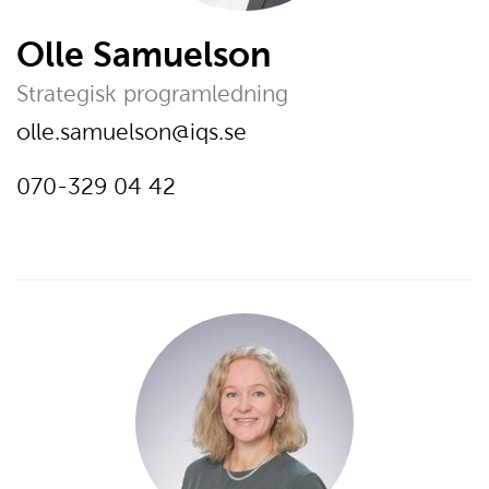
Olle Samuelson
Strategisk programledning
E-post:
olle.samuelson@iqs.se
Telefon:
Ring
070-329 04 42
på
telefonnumer