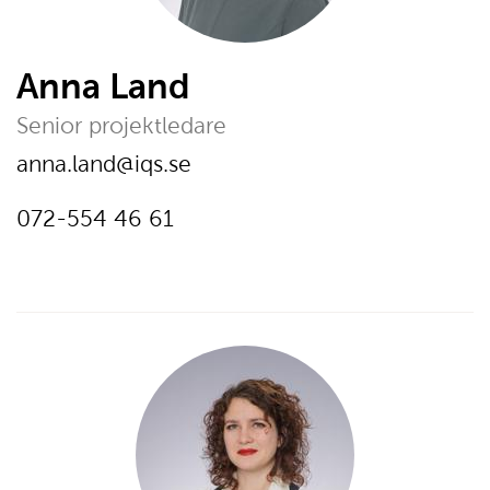
Anna Land
Senior projektledare
E-post:
anna.land@iqs.se
Telefon:
Ring
072-554 46 61
på
telefonnumer