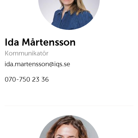
Ida Mårtensson
Kommunikatör
E-post:
ida.martensson@iqs.se
Telefon:
Ring
070-750 23 36
på
telefonnumer