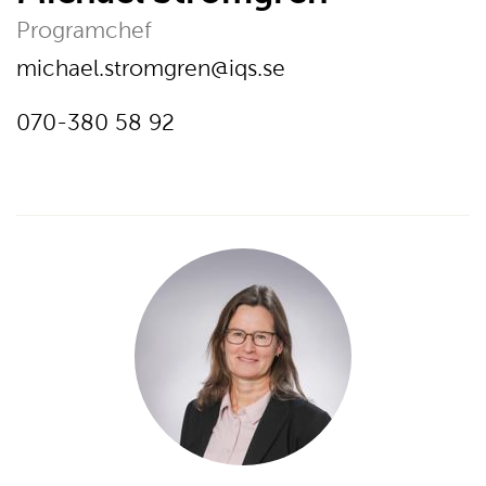
Programchef
E-post:
michael.stromgren@iqs.se
Telefon:
Ring
070-380 58 92
på
telefonnumer