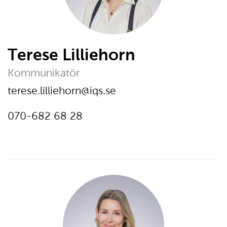
Terese Lilliehorn
Kommunikatör
E-post:
terese.lilliehorn@iqs.se
Telefon:
Ring
070-682 68 28
på
telefonnumer