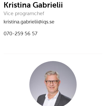
Kristina Gabrielii
Vice programchef
E-post:
kristina.gabrielii@iqs.se
Telefon:
Ring
070-259 56 57
på
telefonnumer