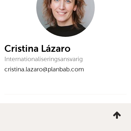
Cristina Lázaro
Internationaliseringsansvarig
E-post:
cristina.lazaro@planbab.com
Ta
mig
till
topp