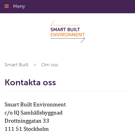
Gå
Meny
Stäng
till
innehållet
Smart Built
Om oss
Kontakta oss
Smart Built Environment
c/o IQ Samhällsbyggnad
Drottninggatan 33
111 51 Stockholm