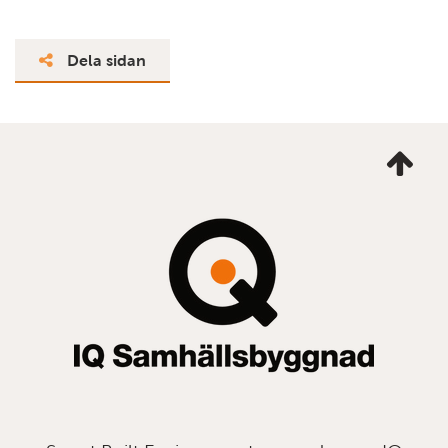
Dela sidan
Ta
mig
till
topp