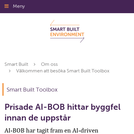
Gå
Meny
Stäng
till
innehållet
Smart Built
Om oss
Välkommen att besöka Smart Built Toolbox
Smart Built Toolbox
Prisade AI-BOB hittar byggfel
innan de uppstår
AI-BOB har tagit fram en AI-driven