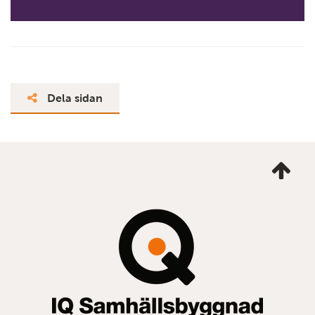
Dela sidan
Ta
mig
till
topp