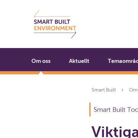
Gå
Stäng
till
innehållet
Om oss
Aktuellt
Temaområ
Smart Built
Om 
Smart Built To
Viktig