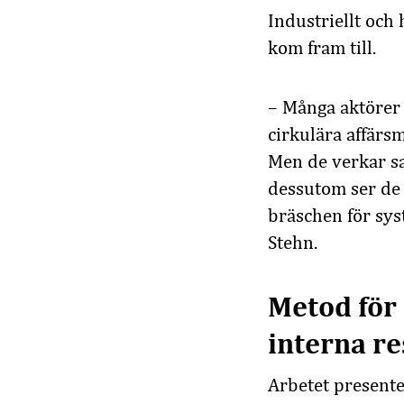
Industriellt och
kom fram till.
– Många aktörer
cirkulära affärs
Men de verkar s
dessutom ser de 
bräschen för syst
Stehn.
Metod för 
interna r
Arbetet present