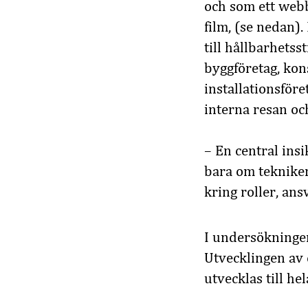
och som ett web
film, (se nedan).
till hållbarhetss
byggföretag, kon
installationsföre
interna resan oc
– En central insi
bara om tekniken
kring roller, ans
I undersökningen 
Utvecklingen av 
utvecklas till hel