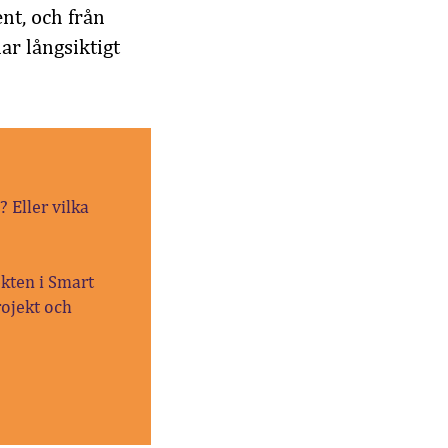
nt, och från
nar långsiktigt
 Eller vilka
ekten i Smart
rojekt och