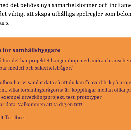
 med det behövs nya samarbetsformer och incitame
 det viktigt att skapa uthålliga spelregler som belö
ars.
a för samhällsbyggare
å hur det här projektet hänger ihop med andra i branschen?
bar med AI och säkerhetsfrågor?
olbox har vi samlat data så att du kan få överblick på proj
nt, vilka forskningsfrågorna är, kopplingar mellan olika p
ll exempel utvecklingsprojekt, test, prototyper.
ar data. Välkommen att ta dig en titt!
ilt Toolbox