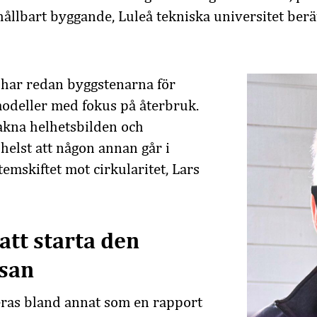
 hållbart byggande, Luleå tekniska universitet be
 har redan byggstenarna för
modeller med fokus på återbruk.
akna helhetsbilden och
helst att någon annan går i
emskiftet mot cirkularitet, Lars
att starta den
esan
eras bland annat som en rapport