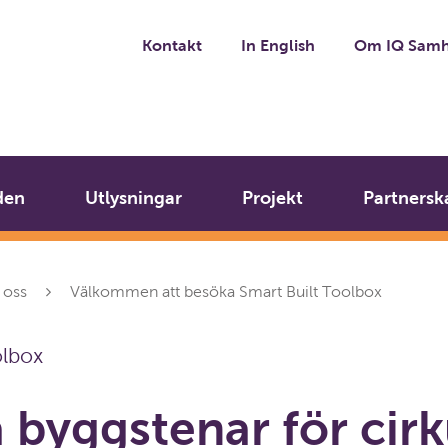
Kontakt
In English
Om IQ Samh
den
Utlysningar
Projekt
Partnersk
oss
Välkommen att besöka Smart Built Toolbox
olbox
a byggstenar för cirk