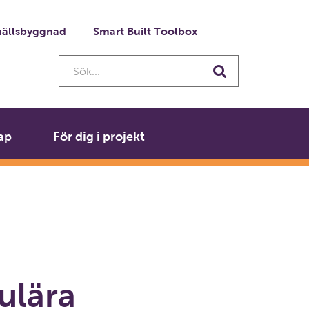
ällsbyggnad
Smart Built Toolbox
Sök...
Sök
ap
För dig i projekt
ulära