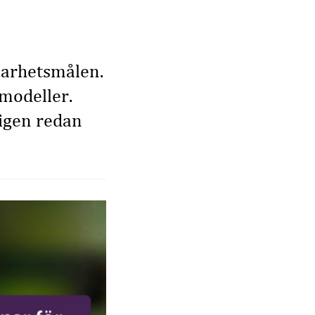
lbarhetsmålen.
smodeller.
igen redan