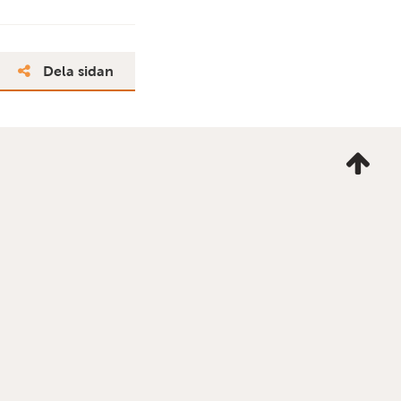
Dela sidan
Ta
mig
till
topp