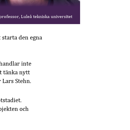
professor, Luleå tekniska universitet
t starta den egna
 handlar inte
t tänka nytt
r Lars Stehn.
tstadiet.
ojekten och