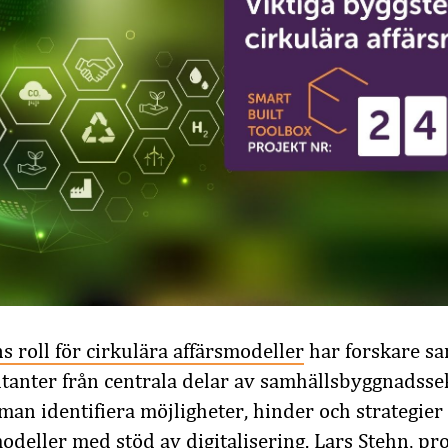
s roll för cirkulära affärsmodeller
har forskare s
tanter från centrala delar av samhällsbyggnadsse
an identifiera möjligheter, hinder och strategier 
odeller med stöd av digitalisering. Lars Stehn, pro