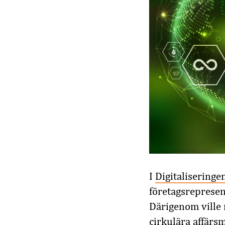
I
Digitaliseringen
företagsrepresen
Därigenom ville m
cirkulära affärsm