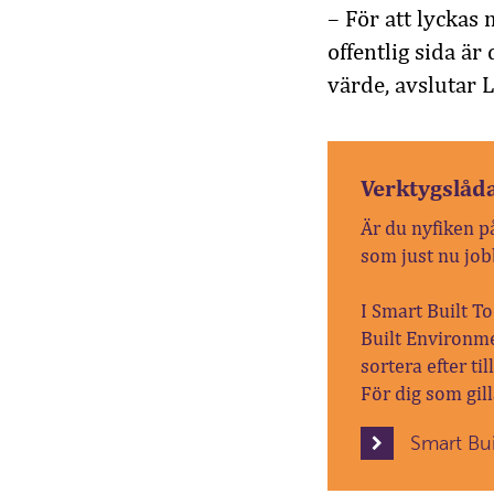
– För att lyckas
offentlig sida är
värde, avslutar L
Verktygslåd
Är du nyfiken p
som just nu job
I Smart Built To
Built Environme
sortera efter ti
För dig som gill
Smart Bu