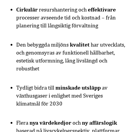
Cirkulär
effektivare
resurshantering och
processer avseende tid och kostnad – från
planering till långsiktig förvaltning
kvalitet
Den bebyggda miljöns
har utvecklats,
och genomsyras av funktionell hållbarhet,
estetisk utformning, lång livslängd och
robusthet
minskade utsläpp
Tydligt bidra till
av
växthusgaser i enlighet med Sveriges
klimatmål för 2030
nya värdekedjor
ny affärslogik
Flera
och
baserad på livscykelperspektiv, plattformar