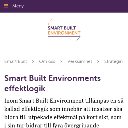
Gå
Meny
Stäng
till
innehållet
Smart Built
Om oss
Verksamhet
Strategin
Smart Built Environments
effektlogik
Inom Smart Built Environment tillämpas en så
kallad effektlogik som innebär att insatser ska
bidra till utpekade effektmål på kort sikt, som
i sin tur bidrar till fyra övergripande