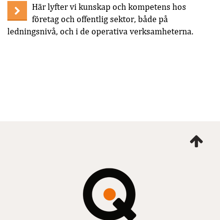
Här lyfter vi kunskap och kompetens hos
företag och offentlig sektor, både på
ledningsnivå, och i de operativa verksamheterna.
Ta
mig
till
topp