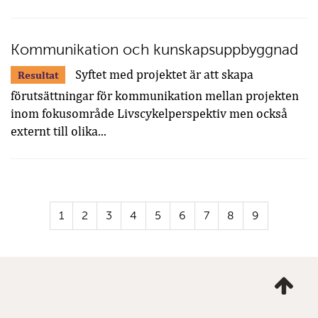
Kommunikation och kunskapsuppbyggnad
Syftet med projektet är att skapa
Resultat
förutsättningar för kommunikation mellan projekten
inom fokusområde Livscykelperspektiv men också
externt till olika...
1
2
3
4
5
6
7
8
9
Ta
mig
till
topp