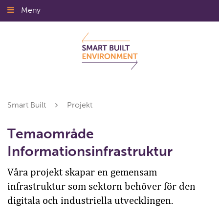
Gå
Meny
Stäng
till
innehållet
Smart Built
Projekt
Temaområde
Informationsinfrastruktur
Våra projekt skapar en gemensam
infrastruktur som sektorn behöver för den
digitala och industriella utvecklingen.