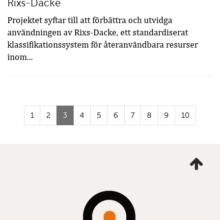
Rixs-Dacke
Projektet syftar till att förbättra och utvidga
användningen av Rixs-Dacke, ett standardiserat
klassifikationssystem för återanvändbara resurser
inom...
(Aktuell
1
2
3
4
5
6
7
8
9
10
sida)
Ta
mig
till
topp