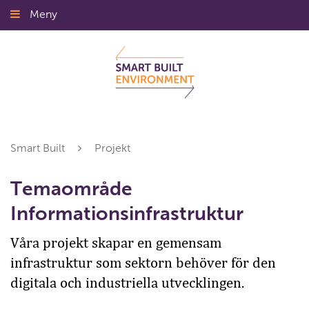
Gå
Meny
Stäng
till
innehållet
Smart Built
Projekt
Temaområde
Informationsinfrastruktur
Våra projekt skapar en gemensam
infrastruktur som sektorn behöver för den
digitala och industriella utvecklingen.