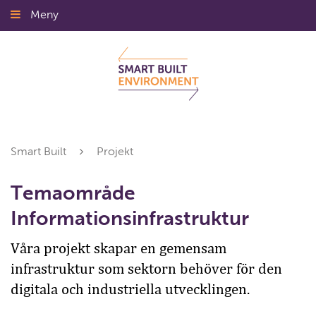
Gå
Meny
Stäng
till
innehållet
Smart Built
Projekt
Temaområde
Informationsinfrastruktur
Våra projekt skapar en gemensam
infrastruktur som sektorn behöver för den
digitala och industriella utvecklingen.