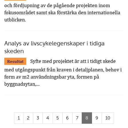
och fördjupning av de pågående projekten inom
fokusområdet samt ska förstärka den internationella
utblicken.
Analys av livscykelegenskaper i tidiga
skeden
Syfte med projektet är att i tidigt skede
Resultat
med utgångspunkt från kraven i detaljplanen, behov i
form av m2 användningsbar yta, formen på
byggnadsytan,...
(Aktuell
1
2
3
4
5
6
7
8
9
10
sida)