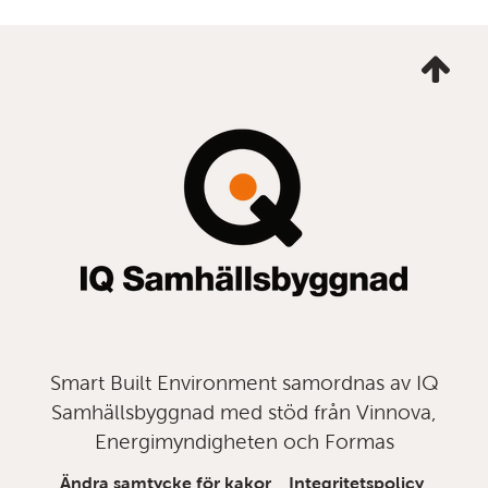
Ta
mig
till
topp
Smart Built Environment samordnas av IQ
Samhällsbyggnad med stöd från Vinnova,
Energimyndigheten och Formas
Ändra samtycke för kakor
Integritetspolicy