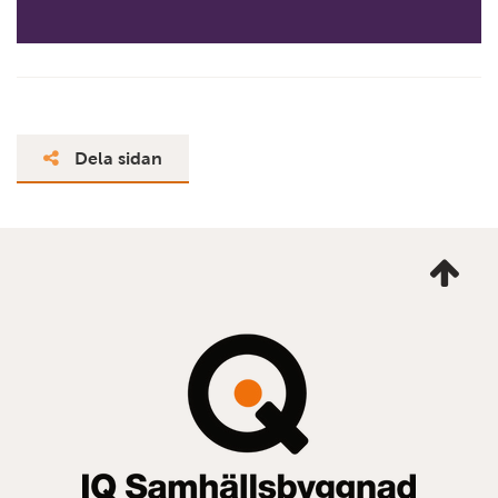
Dela sidan
Ta
mig
till
topp