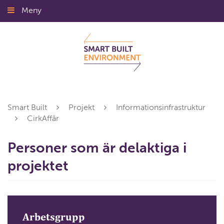
Gå
Meny
Stäng
till
innehållet
Smart Built
Projekt
Informationsinfrastruktur
CirkAffär
Personer som är delaktiga i
projektet
Arbetsgrupp