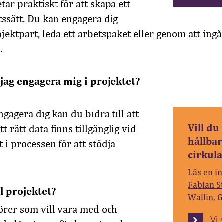
ar praktiskt för att skapa ett
ssätt. Du kan engagera dig
jektpart, leda ett arbetspaket eller genom att ingå
.
jag engagera mig i projektet?
gagera dig kan du bidra till att
Vill d
tt rätt data finns tillgänglig vid
hållba
t i processen för att stödja
cirkula
Läs en i
Fabian S
l projektet?
Wallin
, 
örer som vill vara med och
Vi