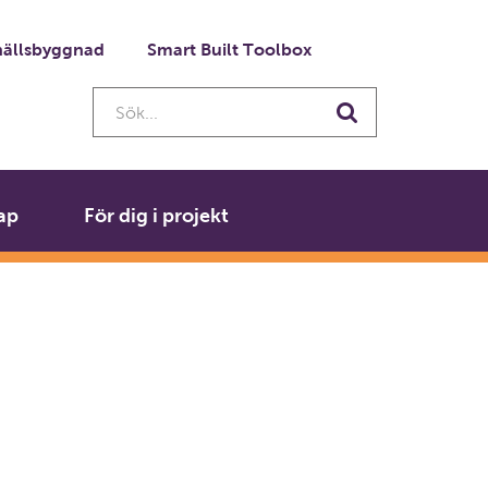
ällsbyggnad
Smart Built Toolbox
Sök...
Sök
ap
För dig i projekt