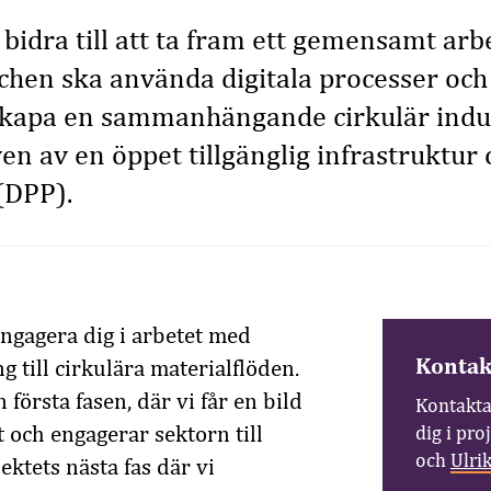
 bidra till att ta fram ett gemensamt arbe
schen ska använda digitala processer och
 skapa en sammanhängande cirkulär indus
n av en öppet tillgänglig infrastruktur o
(DPP).
ngagera dig i arbetet med
Kontak
 till cirkulära materialflöden.
 första fasen, där vi får en bild
Kontakta
 och engagerar sektorn till
dig i pro
och
Ulri
ektets nästa fas där vi