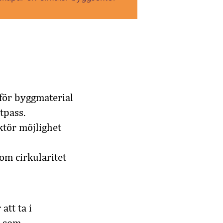
 för byggmaterial
tpass.
tör möjlighet
om cirkularitet
att ta i