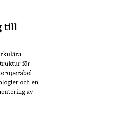
till
irkulära
truktur för
nteroperabel
ologier och en
mentering av