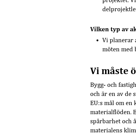
projektet. V
delprojektle
Vilken typ av ak
Vi planerar
möten med b
Vi måste ö
Bygg- och fastig
och är en av de 
EU:s mål om en k
materialflöden. 
spårbarhet och å
materialens klim