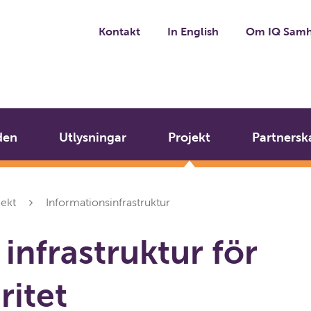
Kontakt
In English
Om IQ Samh
den
Utlysningar
Projekt
Partnersk
jekt
Informationsinfrastruktur
 infrastruktur för
ritet