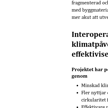
fragmenterad och
med byggmaterial
mer akut att utve
Interoper
klimatpåv
effektivis
Projektet har po
genom
Minskad kl
Fler nyttjar
cirkularitet
Effektivare 