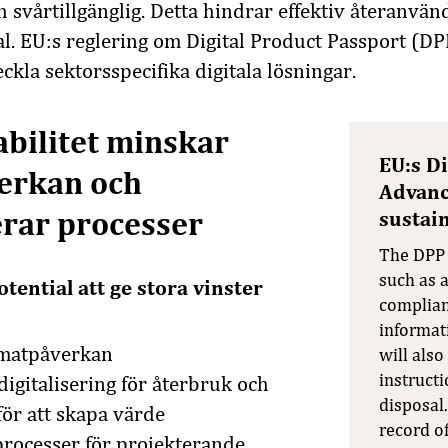
 svårtillgänglig. Detta hindrar effektiv återanvä
. EU:s reglering om Digital Product Passport (DP
ckla sektorsspecifika digitala lösningar.
abilitet minskar
EU:s Di
erkan och
Advanc
erar processer
sustain
The DPP w
such as a
tential att ge stora vinster
complian
informat
imatpåverkan
will also
instruct
 digitalisering för återbruk och
disposal.
 för att skapa värde
record of
processer för projekterande,