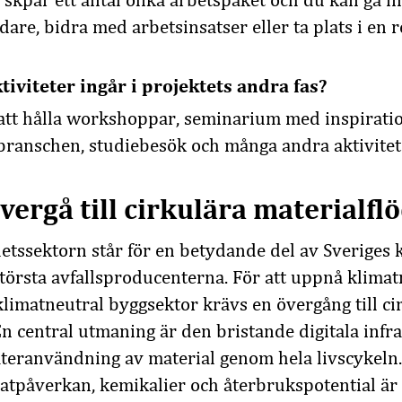
i skpar ett antal olika arbetspaket och du kan gå i
dare, bidra med arbetsinsatser eller ta plats i en 
tiviteter ingår i projektets andra fas?
 att hålla workshoppar, seminarium med inspiratio
ranschen, studiebesök och många andra aktivitet
vergå till cirkulära materialfl
hetssektorn står för en betydande del av Sveriges
största avfallsproducenterna. För att uppnå klim
limatneutral byggsektor krävs en övergång till ci
En central utmaning är den bristande digitala infr
teranvändning av material genom hela livscykeln
atpåverkan, kemikalier och återbrukspotential är 