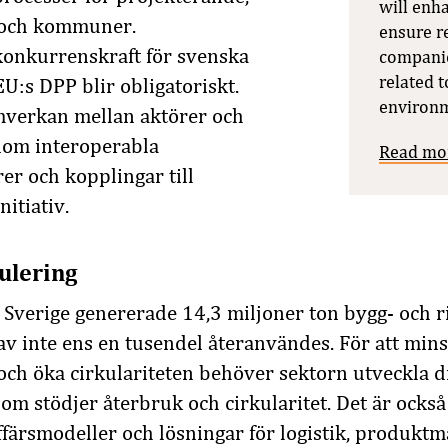
will enh
 och kommuner.
ensure r
konkurrenskraft för svenska
companie
related t
EU:s DPP blir obligatoriskt.
environm
mverkan mellan aktörer och
nom interoperabla
Read mo
er och kopplingar till
nitiativ.
ulering
Sverige genererade 14,3 miljoner ton bygg- och r
v inte ens en tusendel återanvändes. För att min
ch öka cirkulariteten behöver sektorn utveckla di
om stödjer återbruk och cirkularitet. Det är också 
affärsmodeller och lösningar för logistik, produkt