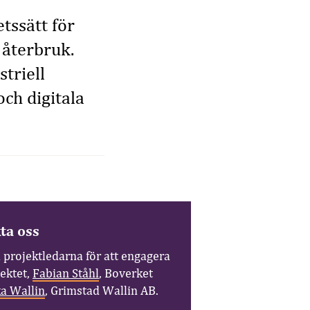
tssätt för
 återbruk.
triell
ch digitala
ta oss
 projektledarna för att engagera
jektet,
Fabian Ståhl
, Boverket
ka Wallin
, Grimstad Wallin AB.