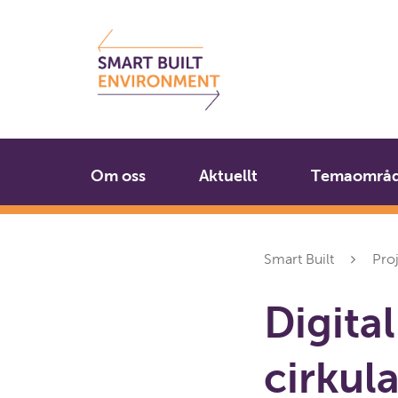
Gå
Stäng
till
innehållet
Om oss
Aktuellt
Temaområ
Smart Built
Pro
Digital
cirkula