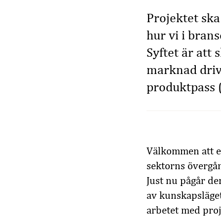
Projektet ska
hur vi i bran
Syftet är att
marknad drive
produktpass 
Välkommen att e
sektorns övergång
Just nu pågår den
av kunskapsläget
arbetet med proj