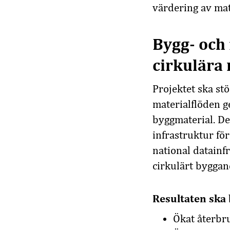
värdering av mat
Bygg- och 
cirkulära
Projektet ska stö
materialflöden g
byggmaterial. De
infrastruktur fö
national datainf
cirkulärt byggan
Resultaten ska b
Ökat återbru