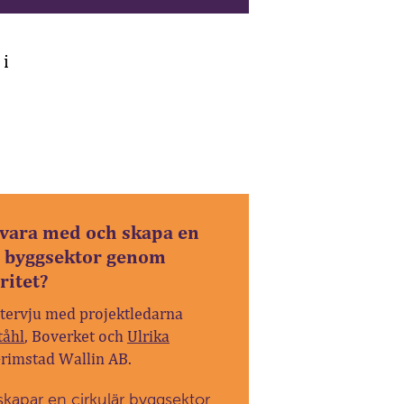
 i
u vara med och skapa en
r byggsektor genom
ritet?
ntervju med projektledarna
tåhl
, Boverket och
Ulrika
Grimstad Wallin AB.
 skapar en cirkulär byggsektor