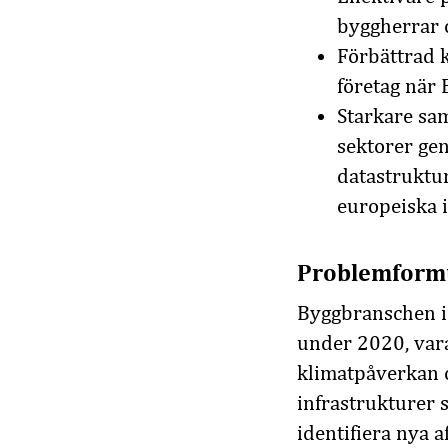
byggherrar
Förbättrad 
företag när 
Starkare sa
sektorer ge
datastruktur
europeiska i
Problemform
Byggbranschen i 
under 2020, vara
klimatpåverkan o
infrastrukturer s
identifiera nya 