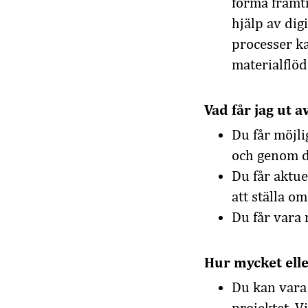
forma framti
hjälp av dig
processer ka
materialflöd
Vad får jag ut a
Du får möjli
och genom de
Du får aktu
att ställa o
Du får vara 
Hur mycket elle
Du kan vara 