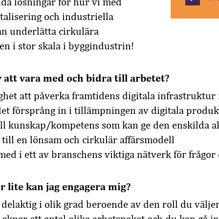
da lösningar för hur vi med
italisering och industriella
n underlätta cirkulära
en i stor skala i byggindustrin!
v att vara med och bidra till arbetet?
ghet att påverka framtidens digitala infrastruktur
t försprång in i tillämpningen av digitala produk
ell kunskap/kompetens som kan ge den enskilda ak
m till en lönsam och cirkulär affärsmodell
med i ett av branschens viktiga nätverk för frågor 
r lite kan jag engagera mig?
delaktig i olik grad beroende av den roll du väljer 