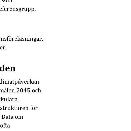
n som
referensgrupp.
nsföreläsningar,
er.
öden
 klimatpåverkan
atmålen 2045 och
rkulära
astrukturen för
. Data om
ofta