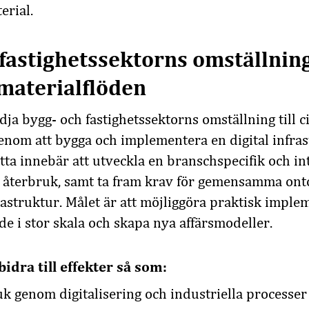
erial.
fastighetssektorns omställning 
 materialflöden
dja bygg- och fastighetssektorns omställning till c
enom att bygga och implementera en digital infras
tta innebär att utveckla en branschspecifik och i
r återbruk, samt ta fram krav för gemensamma ont
rastruktur. Målet är att möjliggöra praktisk imple
de i stor skala och skapa nya affärsmodeller.
idra till effekter så som:
k genom digitalisering och industriella processer