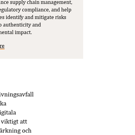
ance supply chain management,
egulatory compliance, and help
s identify and mitigate risks
o authenticity and
ental impact.
re
ivningsavfall
ska
gitala
viktigt att
märkning och