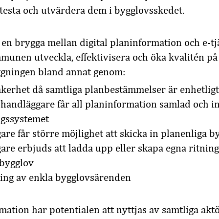
esta och utvärdera dem i bygglovsskedet.
en brygga mellan digital planinformation och e-tj
unen utveckla, effektivisera och öka kvalitén på
gningen bland annat genom:
äkerhet då samtliga planbestämmelser är enhetligt
handläggare får all planinformation samlad och in
gssystemet
re får större möjlighet att skicka in planenliga b
re erbjuds att ladda upp eller skapa egna ritninga
 bygglov
ing av enkla bygglovsärenden
mation har potentialen att nyttjas av samtliga aktö