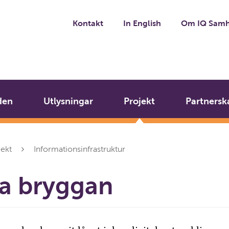
Kontakt
In English
Om IQ Samh
den
Utlysningar
Projekt
Partnersk
jekt
Informationsinfrastruktur
la bryggan