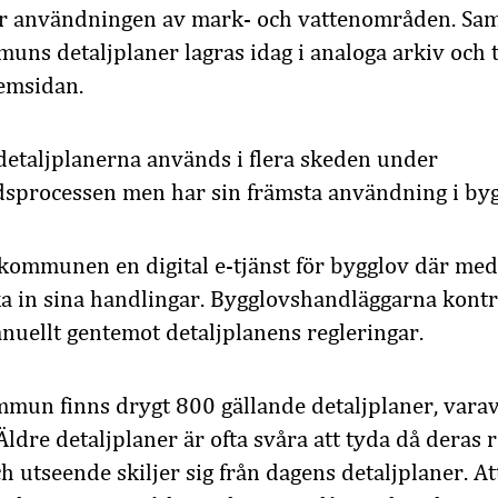
ar användningen av mark- och vattenområden. Sam
ns detaljplaner lagras idag i analoga arkiv och t
emsidan.
detaljplanerna används i flera skeden under
sprocessen men har sin främsta användning i byg
kommunen en digital e-tjänst för bygglov där me
ka in sina handlingar. Bygglovshandläggarna kontr
uellt gentemot detaljplanens regleringar.
mun finns drygt 800 gällande detaljplaner, varav
Äldre detaljplaner är ofta svåra att tyda då deras r
 utseende skiljer sig från dagens detaljplaner. At