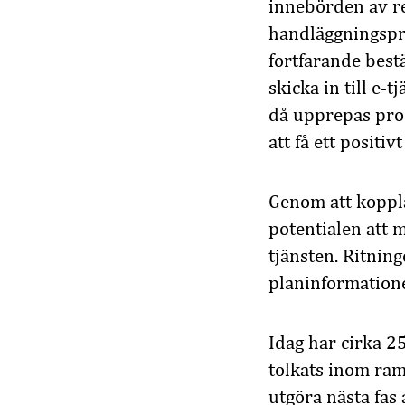
innebörden av re
handläggningspr
fortfarande best
skicka in till e-
då upprepas proc
att få ett positiv
Genom att koppla
potentialen att 
tjänsten. Ritnin
planinformationen
Idag har cirka 2
tolkats inom ram
utgöra nästa fas