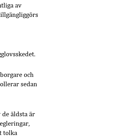
tliga av
illgängliggörs
glovsskedet.
dborgare och
ollerar sedan
 de äldsta är
egleringar,
t tolka