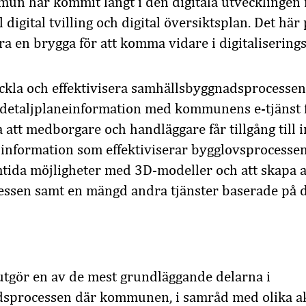
un har kommit långt i den digitala utvecklingen
 digital tvilling och digital översiktsplan. Det här
a en brygga för att komma vidare i digitalisering
veckla och effektivisera samhällsbyggnadsprocesse
l detaljplaneinformation med kommunens e-tjänst 
 att medborgare och handläggare får tillgång till 
nformation som effektiviserar bygglovsprocessen.
tida möjligheter med 3D-modeller och att skapa 
ssen samt en mängd andra tjänster baserade på d
utgör en av de mest grundläggande delarna i
sprocessen där kommunen, i samråd med olika a