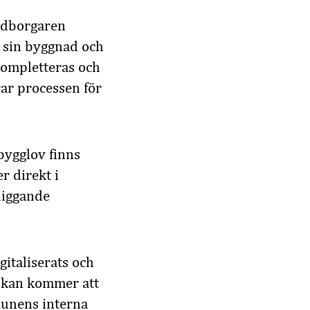
edborgaren
n sin byggnad och
 kompletteras och
rar processen för
bygglov finns
r direkt i
liggande
italiserats och
sökan kommer att
munens interna