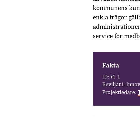
kommunens kundc
enkla frågor gäl
administrationen
service för medb
Fakta
ID: i4-1
Beviljat i: Inno
Projektledare: