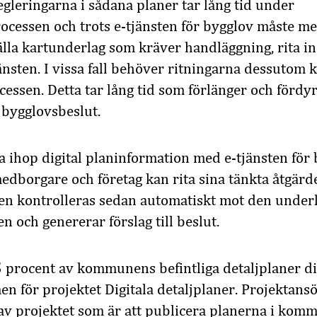
gleringarna i sådana planer tar lång tid under
ocessen och trots e-tjänsten för bygglov måste m
älla kartunderlag som kräver handläggning, rita i
tjänsten. I vissa fall behöver ritningarna dessutom
essen. Detta tar lång tid som förlänger och fördy
t bygglovsbeslut.
 ihop digital planinformation med e-tjänsten för 
medborgare och företag kan rita sina tänkta åtgärde
gen kontrolleras sedan automatiskt mot den under
 och genererar förslag till beslut.
5 procent av kommunens befintliga detaljplaner dig
en för projektet Digitala detaljplaner. Projektan
 av projektet som är att publicera planerna i kom