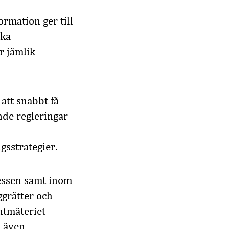
rmation ger till
lka
r jämlik
att snabbt få
ande regleringar
gsstrategier.
essen samt inom
ggrätter och
ntmäteriet
n även