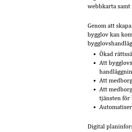
webbkarta samt t
Genom att skapa 
bygglov kan komm
bygglovshandläg
Ökad rättss
Att bygglovs
handläggnin
Att medborga
Att medborga
tjänsten för
Automatiser
Digital planinfor