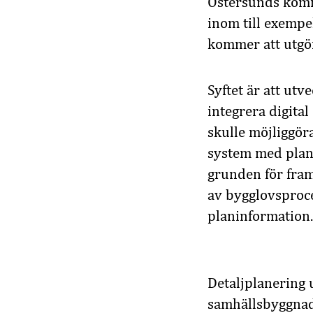
Östersunds komm
inom till exempel
kommer att utgör
Syftet är att ut
integrera digita
skulle möjliggöra
system med plani
grunden för fram
av bygglovsproce
planinformation.
Detaljplanering 
samhällsbyggnad