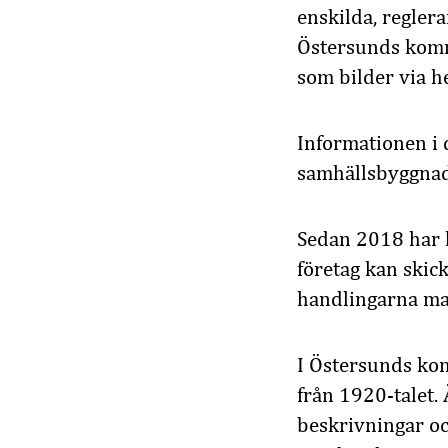
enskilda, regler
Östersunds kommu
som bilder via h
Informationen i 
samhällsbyggnad
Sedan 2018 har 
företag kan skic
handlingarna man
I Östersunds kom
från 1920-talet. 
beskrivningar och