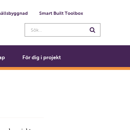
ällsbyggnad
Smart Built Toolbox
Sök...
Sök
ap
För dig i projekt