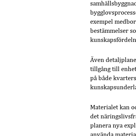
samhällsbyggnad
bygglovsprocesse
exempel medborga
bestämmelser som 
kunskapsfördeln
Även detaljplane
tillgång till enh
på både kvarters
kunskapsunderlag
Materialet kan 
det näringslivsf
planera nya exp
använda material