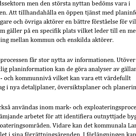
ssektorn men den största nyttan bedöms vara i
n. Att tillhandahålla en öppen tjänst med planinfo
re och övriga aktörer en bättre förståelse för vi
gäller på en specifik plats vilket leder till en me
ing mellan kommun och enskilda aktörer.
processen får stor nytta av informationen. Utöver 
etlig planinformation kan de göra analyser av gäll
- och kommunnivå vilket kan vara ett värdefullt
 i nya detaljplaner, översiktsplaner och planerin
också användas inom mark- och exploateringsproc
rämjande arbetet för att identifiera outnyttjade by
loateringsområden. Vidare kan det kommunala La
et i sina förrättningsärenden. I förlängningen ka