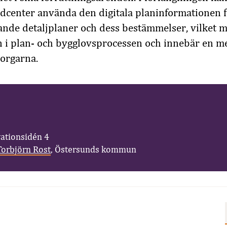
enter använda den digitala planinformationen fö
lande detaljplaner och dess bestämmelser, vilket 
 i plan- och bygglovsprocessen och innebär en me
orgarna.
vationsidén 4
Torbjörn Rost
, Östersunds kommun