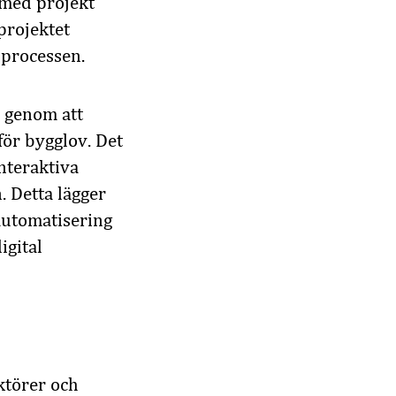
 med projekt
 projektet
sprocessen.
n genom att
för bygglov. Det
interaktiva
 Detta lägger
automatisering
igital
ktörer och