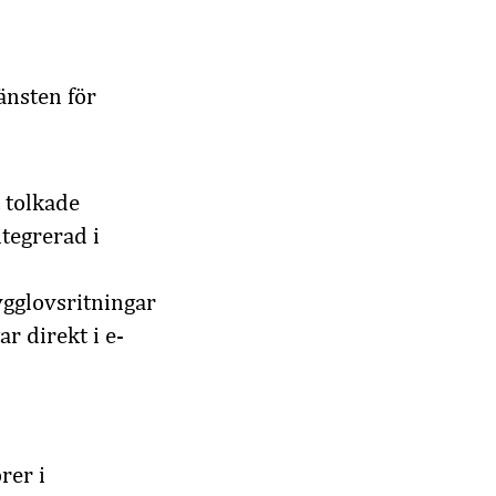
änsten för
 tolkade
tegrerad i
ygglovsritningar
r direkt i e-
rer i