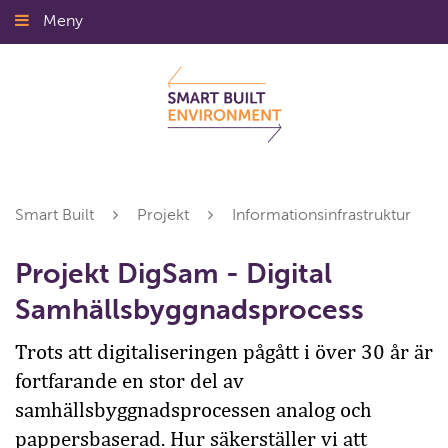
Gå
Meny
Stäng
till
innehållet
Smart Built
Projekt
Informationsinfrastruktur
Projekt DigSam - Digital
Samhällsbyggnadsprocess
Trots att digitaliseringen pågått i över 30 år är
fortfarande en stor del av
samhällsbyggnadsprocessen analog och
pappersbaserad. Hur säkerställer vi att