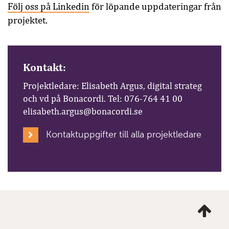
Följ oss på Linkedin
för löpande uppdateringar från
projektet.
Kontakt:
Projektledare: Elisabeth Argus, digital strateg
och vd på Bonacordi. Tel: 076-764 41 00
elisabeth.argus@bonacordi.se
Kontaktuppgifter till alla projektledare
Ta
mig
till