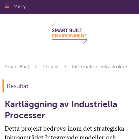
Gå
Meny
Stäng
till
innehållet
Smart Built
Projekt
Informationsinfrastruktur
Resultat
Kartläggning av Industriella
Processer
Detta projekt bedrevs inom det strategiska
fokusområdet Integrerade modeller och