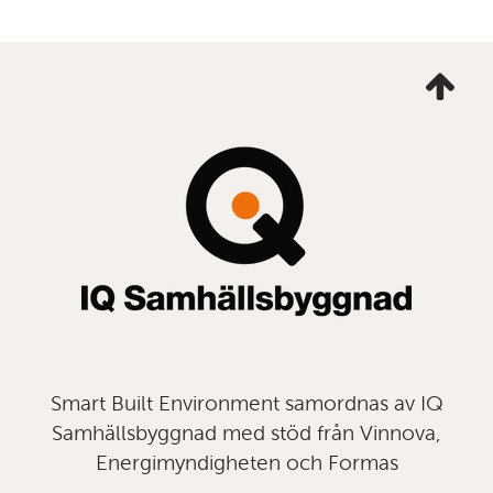
Ta
mig
till
topp
Smart Built Environment samordnas av IQ
Samhällsbyggnad med stöd från Vinnova,
Energimyndigheten och Formas