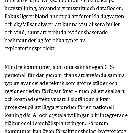
referensgrupp. De ska löpande ge feedback på
kravställning, användargränssnitt och dataflöden.
Fokus ligger bland annat på att förenkla dagvatten-
och skyfallsanalyser, att kunna visualisera buller
och vind, samt att erbjuda evidensbaserade
beslutsunderlag för olika typer av
exploateringsprojekt.
Mindre kommuner, som ofta saknar egen GIS-
personal, får därigenom chans att använda samma
typ av avancerade teknik som större städer och
regioner redan förfogar över – men på ett skalbart
och kostnadseffektivt sätt. I slutändan siktar
projektet på att lägga grunden för en nationell
lösning där AI och digitala tvillingar blir integrerade
hjälpmedel i samhällsplaneringen. Förutom
kommuner kan även försäkringsbolag, byggföretag