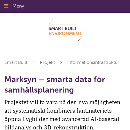
Gå
Meny
Stäng
till
innehållet
Smart Built
Projekt
Informationsinfrastruktur
Marksyn – smarta data för
samhällsplanering
Projektet vill ta vara på den nya möjligheten
att systematiskt kombinera lantmäteriets
öppna flygbilder med avancerad AI-baserad
bildanalys och 3D-rekonstruktion.