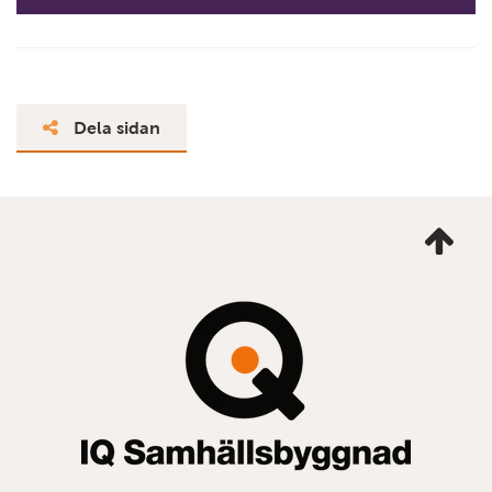
Dela sidan
Ta
mig
till
topp