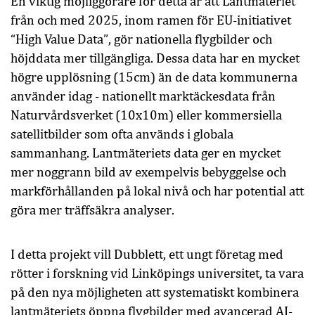
En viktig möjliggörare för detta är att Lantmäteriet
från och med 2025, inom ramen för EU-initiativet
“High Value Data”, gör nationella flygbilder och
höjddata mer tillgängliga. Dessa data har en mycket
högre upplösning (15cm) än de data kommunerna
använder idag - nationellt marktäckesdata från
Naturvårdsverket (10x10m) eller kommersiella
satellitbilder som ofta används i globala
sammanhang. Lantmäteriets data ger en mycket
mer noggrann bild av exempelvis bebyggelse och
markförhållanden på lokal nivå och har potential att
göra mer träffsäkra analyser.
I detta projekt vill Dubblett, ett ungt företag med
rötter i forskning vid Linköpings universitet, ta vara
på den nya möjligheten att systematiskt kombinera
lantmäteriets öppna flygbilder med avancerad AI-