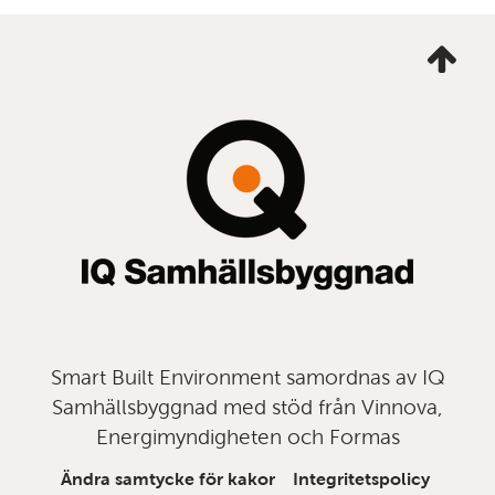
Ta
mig
till
topp
Smart Built Environment samordnas av IQ
Samhällsbyggnad med stöd från Vinnova,
Energimyndigheten och Formas
Ändra samtycke för kakor
Integritetspolicy