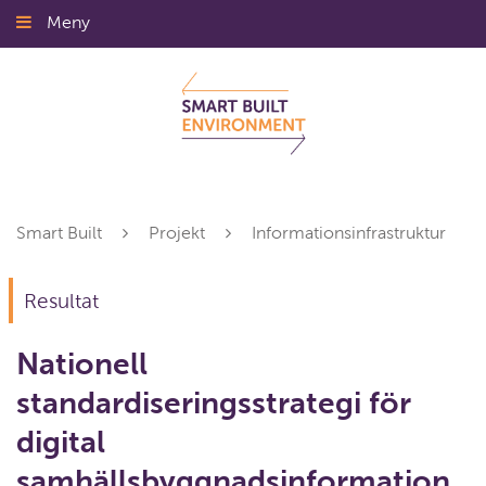
Gå
Meny
Stäng
till
innehållet
Smart Built
Projekt
Informationsinfrastruktur
Resultat
Nationell
standardiseringsstrategi för
digital
samhällsbyggnadsinformation