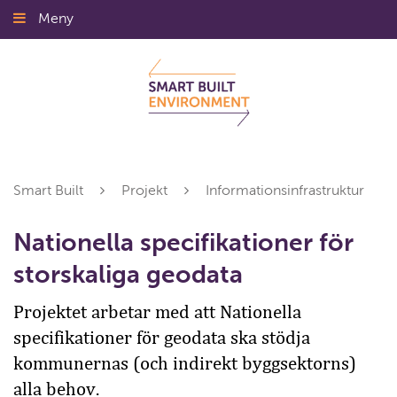
Gå
Meny
Stäng
till
innehållet
Smart Built
Projekt
Informationsinfrastruktur
Nationella specifikationer för
storskaliga geodata
Projektet arbetar med att Nationella
specifikationer för geodata ska stödja
kommunernas (och indirekt byggsektorns)
alla behov.