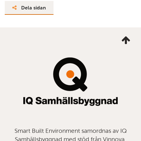
Dela sidan
Ta
mig
till
topp
Smart Built Environment samordnas av IQ
Samhällsbyggnad med stöd från Vinnova,