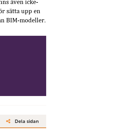
nns även icke-
r sätta upp en
ån BIM-modeller.
Dela sidan