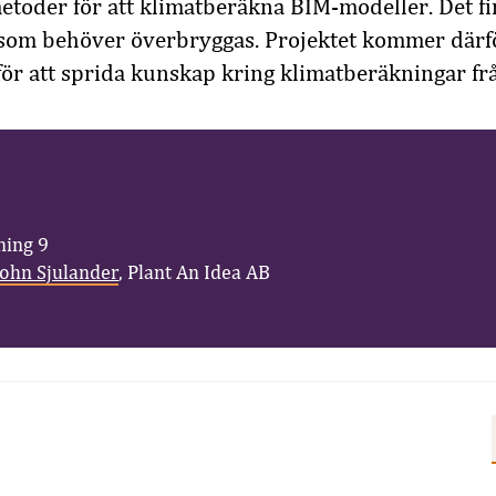
toder för att klimatberäkna BIM-modeller. Det fi
 som behöver överbryggas. Projektet kommer därfö
ör att sprida kunskap kring klimatberäkningar fr
sning 9
John Sjulander
, Plant An Idea AB