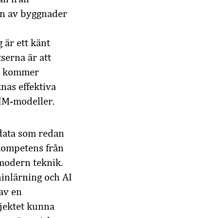
on av byggnader
 är ett känt
serna är att
en kommer
nas effektiva
BIM-modeller.
 data som redan
 kompetens från
 modern teknik.
ninlärning och AI
av en
ojektet kunna