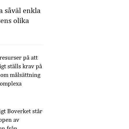
a såväl enkla
ens olika
resurser på att
t ställs krav på
 som målsättning
 komplexa
gt Boverket står
äppen av
an från