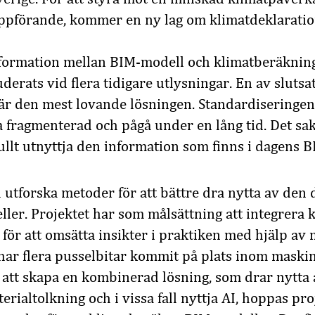
ppförande, kommer en ny lag om klimatdeklarati
formation mellan BIM-modell och klimatberäkning
erats vid flera tidigare utlysningar. En av slutsat
 är den mest lovande lösningen. Standardisering
 fragmenterad och pågå under en lång tid. Det sak
fullt utnyttja den information som finns i dagens 
ll utforska metoder för att bättre dra nytta av den
ller. Projektet har som målsättning att integrera
, för att omsätta insikter i praktiken med hjälp av
har flera pusselbitar kommit på plats inom maski
 att skapa en kombinerad lösning, som drar nytta 
erialtolkning och i vissa fall nyttja AI, hoppas pr