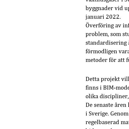
byggnader vid u
januari 2022.
Överföring av in
problem, som stud
standardisering
förmodligen vara
metoder för att 
Detta projekt vi
finns i BIM-mode
olika discipliner
De senaste åren 
i Sverige. Genom
regelbaserad mat