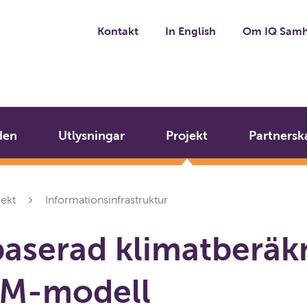
Kontakt
In English
Om IQ Samh
den
Utlysningar
Projekt
Partnersk
jekt
Informationsinfrastruktur
aserad klimatberäk
IM-modell