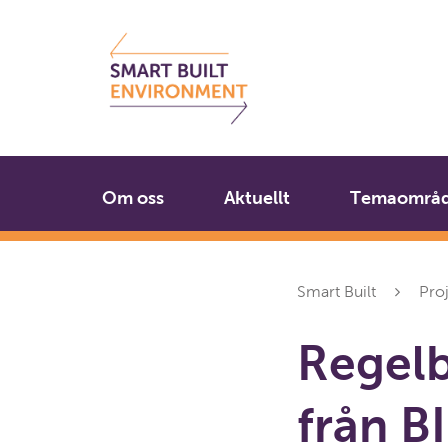
Gå
Stäng
till
innehållet
Om oss
Aktuellt
Temaområ
Smart Built
Pro
Regelb
från B