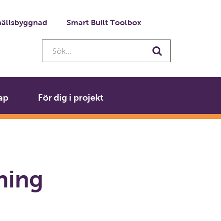
ällsbyggnad
Smart Built Toolbox
Sök...
Sök
ap
För dig i projekt
ning