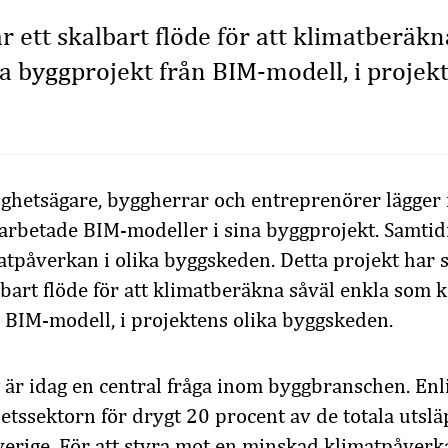
r ett skalbart flöde för att klimatberäkn
 byggprojekt från BIM-modell, i projekt
stighetsägare, byggherrar och entreprenörer lägger 
rbetade BIM-modeller i sina byggprojekt. Samtidig
atpåverkan i olika byggskeden. Detta projekt har
albart flöde för att klimatberäkna såväl enkla som
 BIM-modell, i projektens olika byggskeden.
är idag en central fråga inom byggbranschen. Enli
hetssektorn för drygt 20 procent av de totala utsl
verige. För att styra mot en minskad klimatpåverk