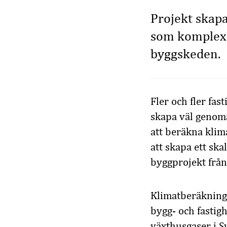
Projekt skapa
som komplexa
byggskeden.
Fler och fler fa
skapa väl genoma
att beräkna klim
att skapa ett sk
byggprojekt från
Klimatberäkning 
bygg- och fastig
växthusgaser i S