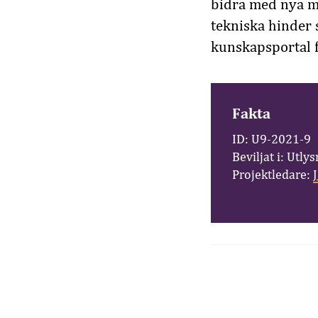
bidra med nya me
tekniska hinder
kunskapsportal f
Fakta
ID: U9-2021-9
Beviljat i: Utly
Projektledare: