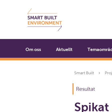
Gå
Stäng
till
innehållet
Om oss
Aktuellt
Temaområ
Smart Built
Pro
Resultat
Spikat