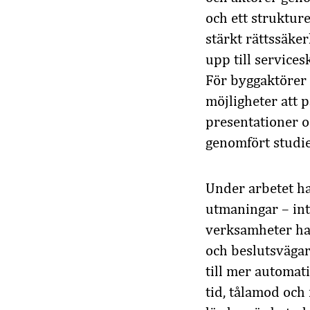
och ett struktur
stärkt rättssäke
upp till service
För byggaktörer 
möjligheter att 
presentationer o
genomfört studi
Under arbetet har
utmaningar – inte
verksamheter har
och beslutsvägar
till mer automat
tid, tålamod och