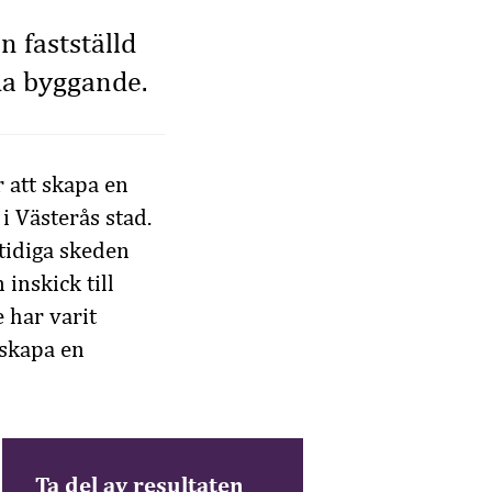
n fastställd
da byggande.
 att skapa en
 Västerås stad.
 tidiga skeden
inskick till
 har varit
 skapa en
Ta del av resultaten