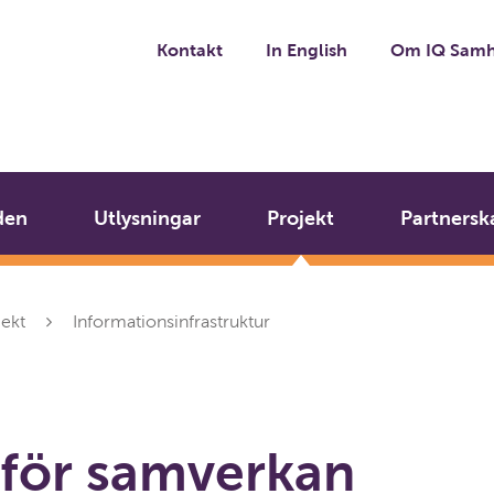
Kontakt
In English
Om IQ Samh
den
Utlysningar
Projekt
Partnersk
jekt
Informationsinfrastruktur
 för samverkan