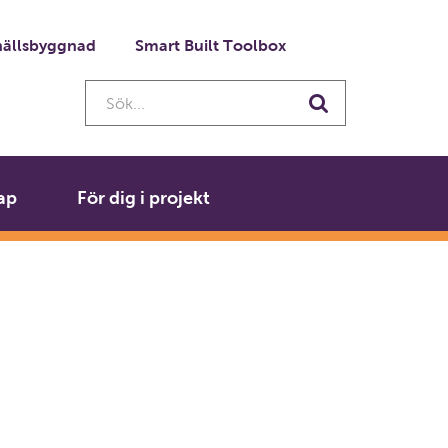
ällsbyggnad
Smart Built Toolbox
Sök...
Sök
ap
För dig i projekt