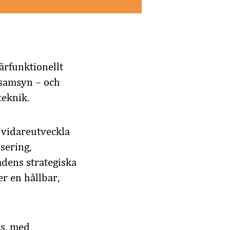
ärfunktionellt
h samsyn – och
teknik.
t vidareutveckla
sering,
adens strategiska
r en hållbar,
ns, med