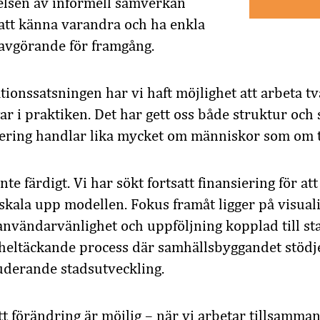
elsen av informell samverkan
 att känna varandra och ha enkla
avgörande för framgång.
tionssatsningen har vi haft möjlighet att arbeta tv
gar i praktiken. Det har gett oss både struktur oc
lisering handlar lika mycket om människor som om 
nte färdigt. Vi har sökt fortsatt finansiering för at
skala upp modellen. Fokus framåt ligger på visuali
användarvänlighet och uppföljning kopplad till st
 heltäckande process där samhällsbyggandet stödje
luderande stadsutveckling.
tt förändring är möjlig – när vi arbetar tillsamma