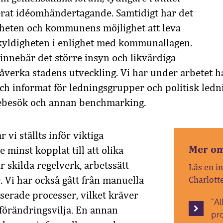
erat idéomhändertagande. Samtidigt har det
rheten och kommunens möjlighet att leva
skyldigheten i enlighet med kommunallagen.
innebär det större insyn och likvärdiga
påverka stadens utveckling. Vi har under arbetet 
ch informat för ledningsgrupper och politisk ledn
ebesök och annan benchmarking.
 vi ställts inför viktiga
Mer om
 minst kopplat till att olika
 skilda regelverk, arbetssätt
Läs en i
. Vi har också gått från manuella
Charlott
iserade processer, vilket kräver
"A
 förändringsvilja. En annan
pr