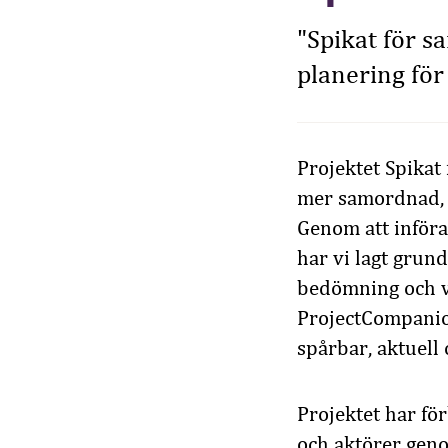
"Spikat för s
planering för
Projektet Spikat
mer samordnad, t
Genom att införa
har vi lagt grund
bedömning och vi
ProjectCompanion
spårbar, aktuell 
Projektet har fö
och aktörer gen