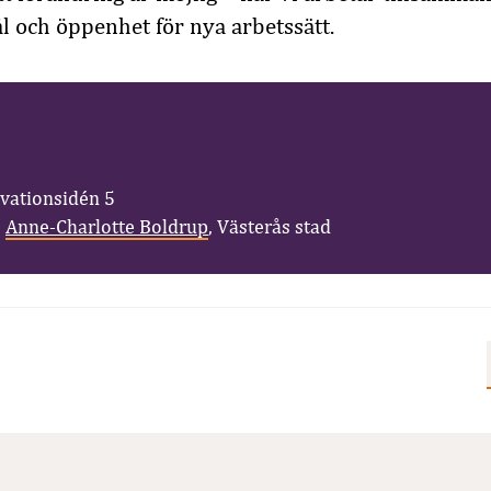
och öppenhet för nya arbetssätt.
vationsidén 5
:
Anne-Charlotte Boldrup
, Västerås stad