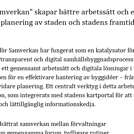
amverkan" skapar bättre arbetssätt och e
 planering av staden och stadens framti
 för Samverkan har fungerat som en katalysator för
ransparent och digital samhällsbyggnadsprocess i
 ett gemensamt arbetssätt och digitala lösningar i
en för en effektivare hantering av byggidéer – från 
dare planering. Ett centralt verktyg i detta arbete
, som integrerats med stadens kartportal för att
och lättillgänglig informationskedja.
rbättrat samverkan mellan förvaltningar
om gemensamma forum, tydligare rutiner