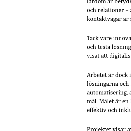
lärdom är betyd
och relationer –
kontaktvägar är 
Tack vare innova
och testa lösnin
visat att digita
Arbetet är dock i
lösningarna och 
automatisering, 
mål. Målet är en
effektiv och ink
Projektet visar a