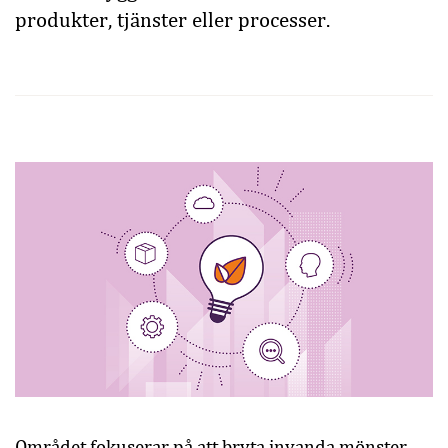
produkter, tjänster eller processer.
Området fokuserar på att bryta invanda mönster