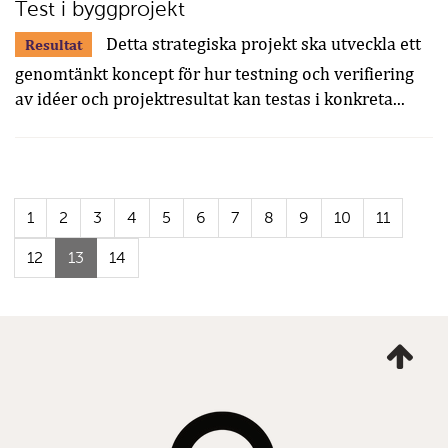
Test i byggprojekt
Detta strategiska projekt ska utveckla ett
Resultat
genomtänkt koncept för hur testning och verifiering
av idéer och projektresultat kan testas i konkreta...
1
2
3
4
5
6
7
8
9
10
11
(Aktuell
12
13
14
sida)
Ta
mig
till
topp