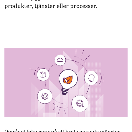
produkter, tjänster eller processer.
Området fokuserar på att bryta invanda mönster