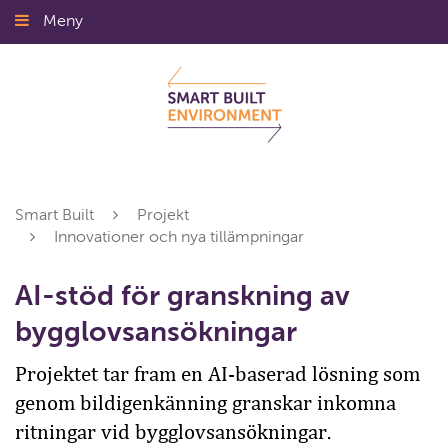
Gå
Meny
Stäng
till
innehållet
Smart Built
Projekt
Innovationer och nya tillämpningar
AI-stöd för granskning av
bygglovsansökningar
Projektet tar fram en AI-baserad lösning som
genom bildigenkänning granskar inkomna
ritningar vid bygglovsansökningar.