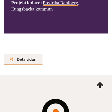
Projektledare:
Fredrika Dahlberg
,
Kungsbacka kommun
Dela sidan
Ta
mig
till
topp