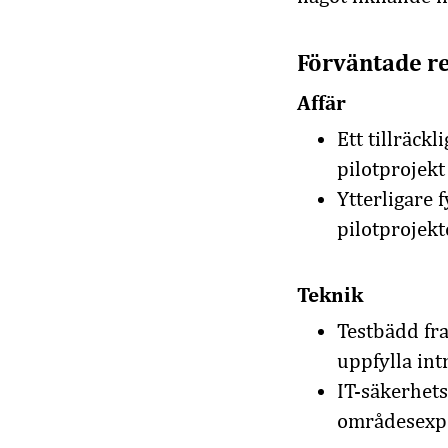
Förväntade re
Affär
Ett tillräckl
pilotprojekt
Ytterligare 
pilotprojek
Teknik
Testbädd fra
uppfylla int
IT-säkerhets
områdesexpe