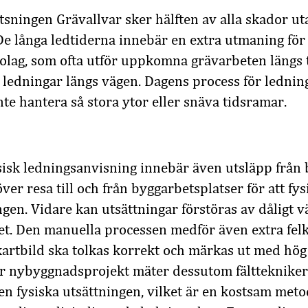
tsningen Grävallvar sker hälften av alla skador ut
De långa ledtiderna innebär en extra utmaning för
lag, som ofta utför uppkomna grävarbeten längs t
ledningar längs vägen. Dagens process för lednin
nte hantera så stora ytor eller snäva tidsramar.
sk ledningsanvisning innebär även utsläpp från b
ver resa till och från byggarbetsplatser för att fysi
gen. Vidare kan utsättningar förstöras av dåligt v
t. Den manuella processen medför även extra felk
artbild ska tolkas korrekt och märkas ut med hög
för nybyggnadsprojekt mäter dessutom fälttekniker
den fysiska utsättningen, vilket är en kostsam metod