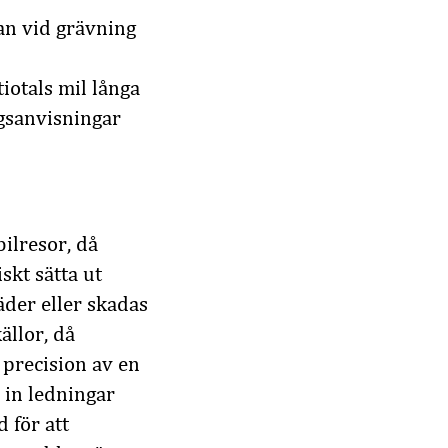
an vid grävning
iotals mil långa
gsanvisningar
ilresor, då
skt sätta ut
äder eller skadas
ällor, då
 precision av en
 in ledningar
 för att