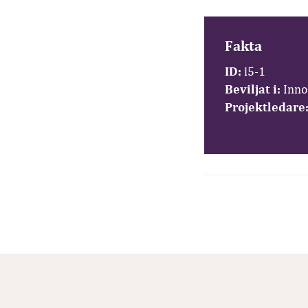
Fakta
ID:
i5-1
Beviljat i:
Inno
Projektledare