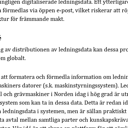
ngligen digitaliserade ledningsdata. Ett ytterligar
 förmedlas via öppen e-post, vilket riskerar att r
uktur för främmande makt.
é
ng av distributionen av ledningsdata kan dessa p
om globalt.
r att formatera och förmedla information om ledni
maskiners datorer (s.k. maskinstyrningssystem). L
al och grävmaskiner i Norden idag i hög grad är u
ystem som kan ta in dessa data. Detta är redan id
in ledningsdata i systemen, men är sällan praktiskt
ta avtal mellan samtliga parter och kunskapskrä