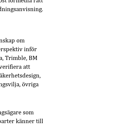
löst förmedla rätt
edningsanvisning.
kunskap om
erspektiv inför
a, Trimble, BM
erifiera att
säkerhetsdesign,
gsvilja, övriga
ingsägare som
arter känner till