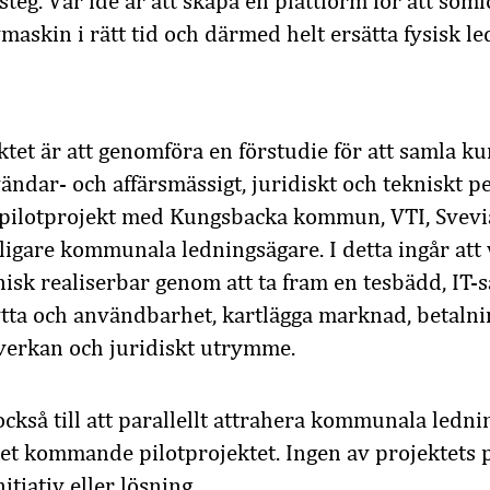
 steg. Vår idé är att skapa en plattform för att söm
ävmaskin i rätt tid och därmed helt ersätta fysisk l
ktet är att genomföra en förstudie för att samla 
ändar- och affärsmässigt, juridiskt och tekniskt p
e pilotprojekt med Kungsbacka kommun, VTI, Svevi
ligare kommunala ledningsägare. I detta ingår att v
nisk realiserbar genom att ta fram en tesbädd, IT-
tta och användbarhet, kartlägga marknad, betalnin
verkan och juridiskt utrymme.
 också till att parallellt attrahera kommunala ledn
det kommande pilotprojektet. Ingen av projektets p
itiativ eller lösning.