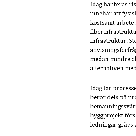
Idag hanteras ri
innebär att fysis
kostsamt arbete 
fiberinfrastruktu
infrastruktur. S
anvisningsförfrå
medan mindre akt
alternativen medf
Idag tar processe
beror dels på pr
bemanningssvårig
byggprojekt förs
ledningar grävs a