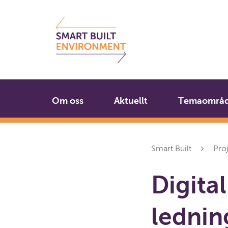
Gå
Stäng
till
innehållet
Om oss
Aktuellt
Temaområ
Smart Built
Pro
Digital
lednin