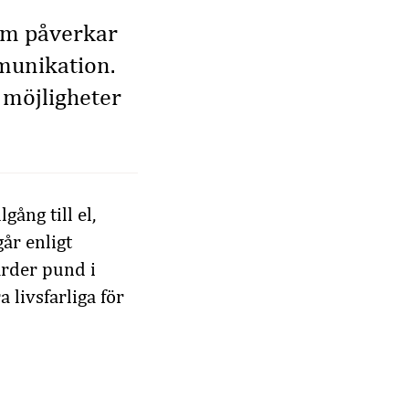
om påverkar
mmunikation.
 möjligheter
ång till el,
år enligt
arder pund i
livsfarliga för