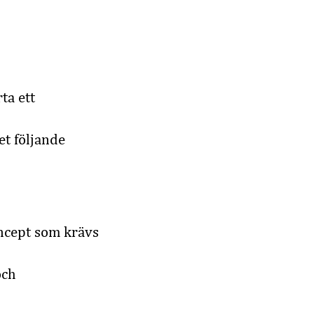
ta ett
et följande
oncept som krävs
och