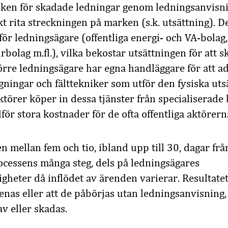
sken för skadade ledningar genom ledningsanvisni
kt rita streckningen på marken (s.k. utsättning). De
för ledningsägare (offentliga energi- och VA-bolag,
rbolag m.fl.), vilka bekostar utsättningen för att 
törre ledningsägare har egna handläggare för att a
gningar och fälttekniker som utför den fysiska uts
örer köper in dessa tjänster från specialiserade 
ör stora kostnader för de ofta offentliga aktörern
n mellan fem och tio, ibland upp till 30, dagar frå
ocessens många steg, dels på ledningsägares
heter då inflödet av ärenden varierar. Resultatet 
enas eller att de påbörjas utan ledningsanvisning,
v eller skadas.