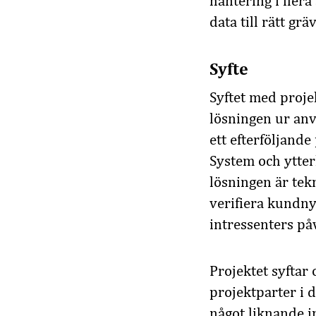
hantering i flera
data till rätt gr
Syfte
Syftet med proje
lösningen ur anv
ett efterföljand
System och ytter
lösningen är tek
verifiera kundny
intressenters på
Projektet syftar
projektparter i 
något liknande in