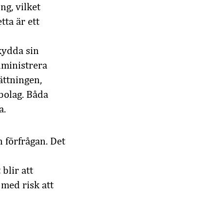
ng, vilket
tta är ett
skydda sin
dministrera
ättningen,
bolag. Båda
a.
n förfrågan. Det
blir att
 med risk att