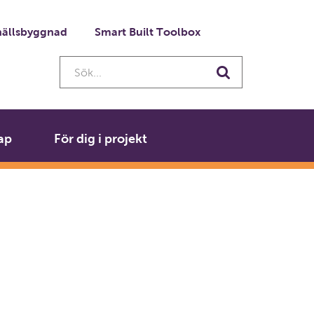
ällsbyggnad
Smart Built Toolbox
Sök...
Sök
ap
För dig i projekt