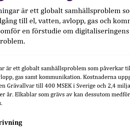
ningar är ett globalt samhällsproblem s
llgång till el, vatten, avlopp, gas och ko
omför en förstudie om digitaliseringens
problem.
r är ett globalt samhällsproblem som påverkar tillg
vlopp, gas samt kommunikation. Kostnaderna uppg
n Grävallvar till 400 MSEK i Sverige och 2,4 milj
er år. Elkablar som grävs av kan dessutom medföra 
.
rivning