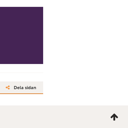
Dela sidan
Ta
mig
till