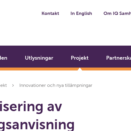
Kontakt
In English
Om IQ Samh
den
Utlysningar
Projekt
Partnersk
jekt
Innovationer och nya tillämpningar
isering av
gsanvisning