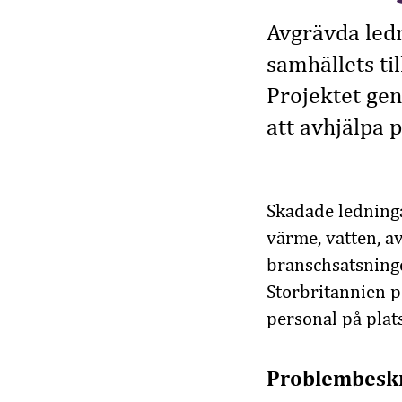
Avgrävda led
samhällets ti
Projektet gen
att avhjälpa 
Skadade ledninga
värme, vatten, a
branschsatsninge
Storbritannien p
personal på plats
Problembesk