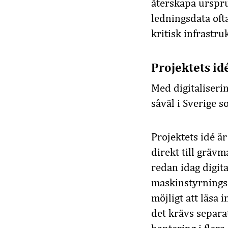
återskapa urspru
ledningsdata ofta
kritisk infrastr
Projektets id
Med digitaliseri
såväl i Sverige s
Projektets idé ä
direkt till gräv
redan idag digit
maskinstyrningss
möjligt att läsa 
det krävs separa