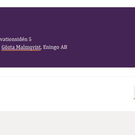
vationsidén 5
:
Gösta Malmqvist
, Eningo AB