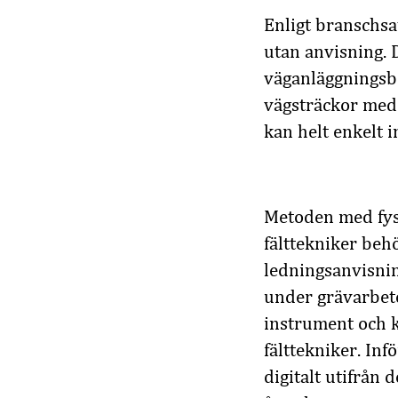
Enligt branschsa
utan anvisning. 
väganläggningsbo
vägsträckor med 
kan helt enkelt i
Metoden med fysi
fälttekniker behö
ledningsanvisnin
under grävarbete
instrument och k
fälttekniker. In
digitalt utifrån 