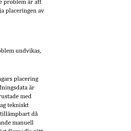
e problem är att
öja placeringen av
roblem undvikas,
ngars placering
edningsdata är
trustade med
ag tekniskt
 tillämpbart då
vande manuell