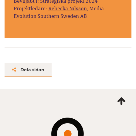
Bevilja6t i: Strategiska projekt 2024
Projektledare:
Rebecka Nilsson
, Media
Evolution Southern Sweden AB
Dela sidan
Ta
mig
till
topp