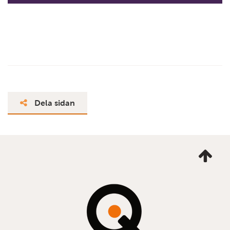
Dela sidan
Ta
mig
till
topp