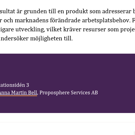
esultat är grunden till en produkt som adresserar
or och marknadens förändrade arbetsplatsbehov. 
ligare utveckling, vilket kräver resurser som proje
ndersöker möjligheten till.
vationsidén 3
Anna Martin Bell
, Proposphere Services AB