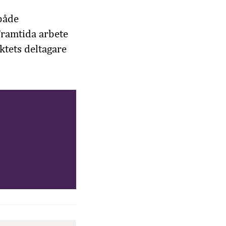
 både
Framtida arbete
ktets deltagare