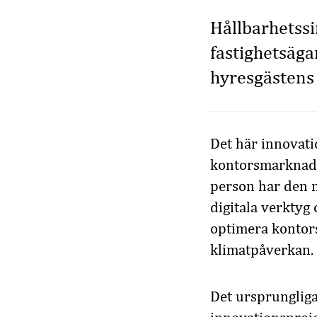
Hållbarhetssi
fastighetsäga
hyresgästens
Det här innovati
kontorsmarknade
person har den 
digitala verktyg
optimera kontors
klimatpåverkan.
Det ursprunglig