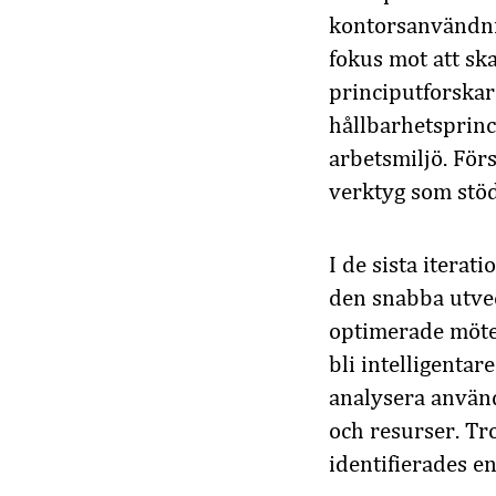
kontorsanvändnin
fokus mot att sk
principutforskar
hållbarhetsprinc
arbetsmiljö. För
verktyg som stöd
I de sista itera
den snabba utvec
optimerade möte
bli intelligentar
analysera använd
och resurser. Tro
identifierades en