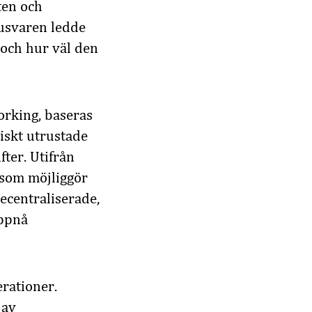
ten och
jusvaren ledde
 och hur väl den
orking, baseras
iskt utrustade
fter. Utifrån
m som möjliggör
centraliserade,
uppnå
rationer.
 av