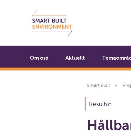
Gå
Stäng
till
innehållet
Om oss
Aktuellt
Temaområ
Smart Built
Pro
Resultat
Hållba