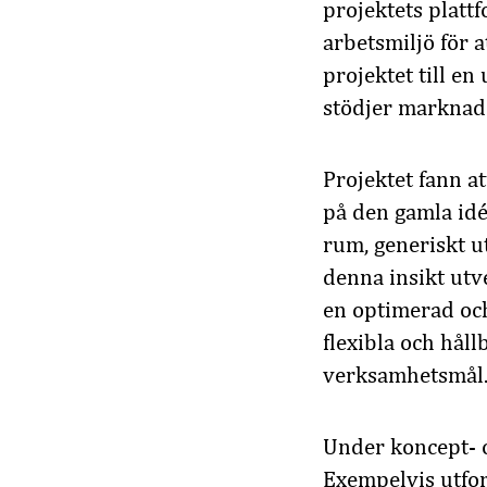
projektets platt
arbetsmiljö för 
projektet till e
stödjer marknad
Projektet fann a
på den gamla idé
rum, generiskt ut
denna insikt utv
en optimerad oc
flexibla och håll
verksamhetsmål
Under koncept- o
Exempelvis utfor