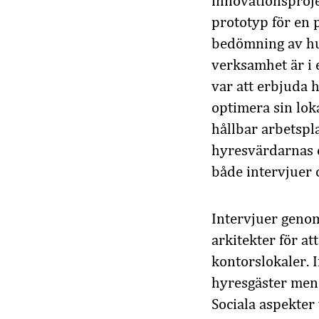
innovationsproje
prototyp för en 
bedömning av hu
verksamhet är i e
var att erbjuda 
optimera sin lo
hållbar arbetspl
hyresvärdarnas 
både intervjuer 
Intervjuer genom
arkitekter för a
kontorslokaler. I
hyresgäster men 
Sociala aspekter 