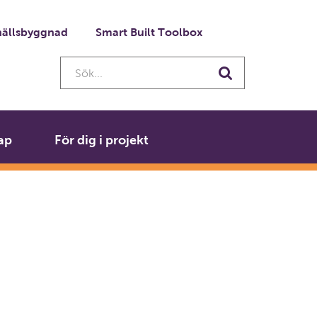
ällsbyggnad
Smart Built Toolbox
Sök...
Sök
ap
För dig i projekt