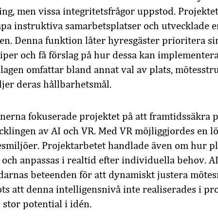
g, men vissa integritetsfrågor uppstod. Projektet
apa instruktiva samarbetsplatser och utvecklade e
en. Denna funktion låter hyresgäster prioritera si
iper och få förslag på hur dessa kan implementera
slagen omfattar bland annat val av plats, mötesstr
jer deras hållbarhetsmål.
tionerna fokuserade projektet på att framtidssäkra
klingen av AI och VR. Med VR möjliggjordes en lö
smiljöer. Projektarbetet handlade även om hur p
e och anpassas i realtid efter individuella behov. 
arnas beteenden för att dynamiskt justera mötesm
ts att denna intelligensnivå inte realiserades i pro
 stor potential i idén.