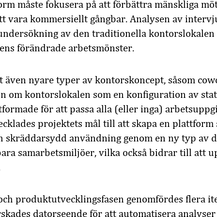
form måste fokusera på att förbättra mänskliga mö
att vara kommersiellt gångbar. Analysen av interv
n undersökning av den traditionella kontorslokalen
ens förändrade arbetsmönster.
tt även nyare typer av kontorskoncept, såsom cow
n om kontorslokalen som en konfiguration av stat
formade för att passa alla (eller inga) arbetsuppgi
ecklades projektets mål till att skapa en plattfor
h skräddarsydd användning genom en ny typ av de
bara samarbetsmiljöer, vilka också bidrar till att 
.
ch produktutvecklingsfasen genomfördes flera ite
skades datorseende för att automatisera analyser