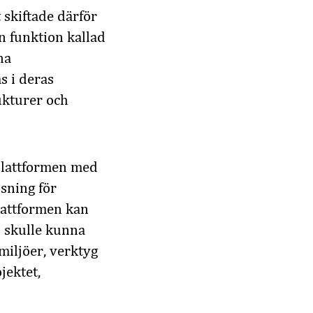
 skiftade därför
n funktion kallad
na
s i deras
ukturer och
 plattformen med
sning för
lattformen kan
AI skulle kunna
iljöer, verktyg
jektet,