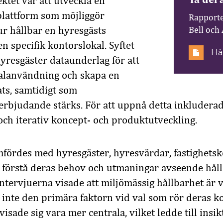
ktet var att utveckla en
plattform som möjliggör
Rapporte
r hållbar en hyresgästs
Bell och
n specifik kontorslokal. Syftet
Hå
hyresgäster dataunderlag för att
kalanvändning och skapa en
ats, samtidigt som
erbjudande stärks. För att uppnå detta inkludera
och iterativ koncept- och produktutveckling.
fördes med hyresgäster, hyresvärdar, fastighetsk
tt förstå deras behov och utmaningar avseende håll
ntervjuerna visade att miljömässig hållbarhet är v
inte den primära faktorn vid val som rör deras ko
visade sig vara mer centrala, vilket ledde till insik