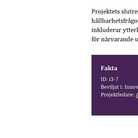
Projektets slutr
hållbarhetsfråg
inkluderar ytter
för närvarande u
Fakta
ID: i3-7
Beviljat i: Inno
Projektledare: