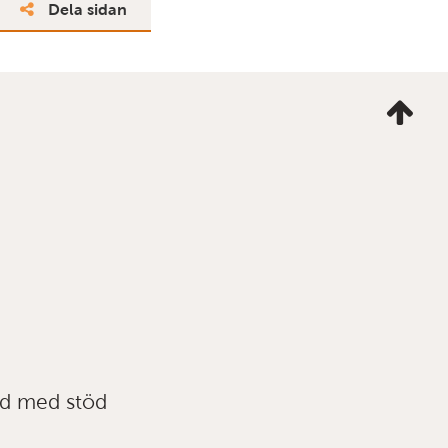
Dela sidan
Ta
mig
till
topp
ad med stöd