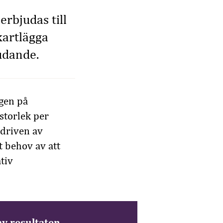
erbjudas till
kartlägga
udande.
gen på
storlek per
driven av
t behov av att
tiv
av resultaten