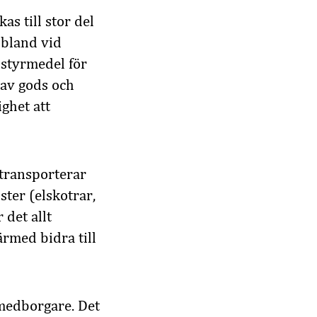
as till stor del
ibland vid
 styrmedel för
g av gods och
ighet att
 transporterar
ster (elskotrar,
 det allt
ärmed bidra till
 medborgare. Det