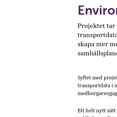
Envir
Projektet tar
transportdata
skapa mer me
samhällsplan
Syftet med projek
transportdata i 
medborgarengage
Ett helt nytt sät