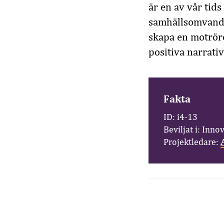
är en av vår tid
samhällsomvandli
skapa en motröre
positiva narrativ
Fakta
ID: i4-13
Beviljat i: Inno
Projektledare: