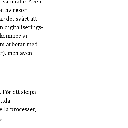
e samhälle. Även
en av resor
r det svårt att
 digitaliserings-
 kommer vi
som arbetar med
er), men även
 För att skapa
mtida
lla processer,
.