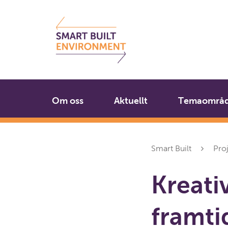
Gå
Stäng
till
innehållet
Om oss
Aktuellt
Temaområ
Smart Built
Pro
Kreativ
framti