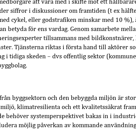
medborgare att vara med i skifte mot ett hållbarar
er siffror i diskussioner om framtiden (t ex hälft
ed cykel, eller godstrafiken minskar med 10 %), ä
kan betyda för ens vardag. Genom samarbete mellan
neringsexperter tillsammans med bildkonstnärer,
ster. Tjänsterna riktas i första hand till aktörer 
g i tidiga skeden – dvs offentlig sektor (kommun
byggbolag.
rån byggsektorn och den bebyggda miljön är stor.
iljö, klimatresilienta och ett kvalitetssäkrat fra
 behöver systemperspektivet bakas in i industrie
kludera möjlig påverkan av kommande användning