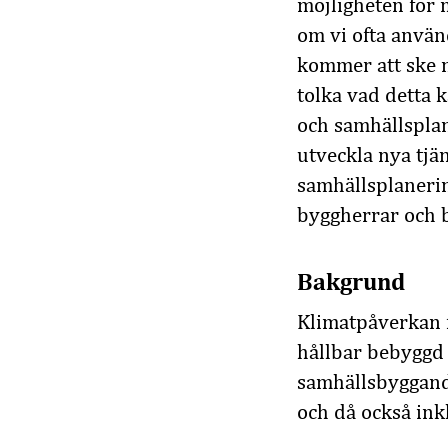
möjligheten för 
om vi ofta använd
kommer att ske m
tolka vad detta 
och samhällspla
utveckla nya tjän
samhällsplanerin
byggherrar och 
Bakgrund
Klimatpåverkan f
hållbar bebyggd m
samhällsbyggande
och då också in