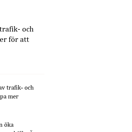
trafik- och
r för att
av trafik- och
apa mer
an öka