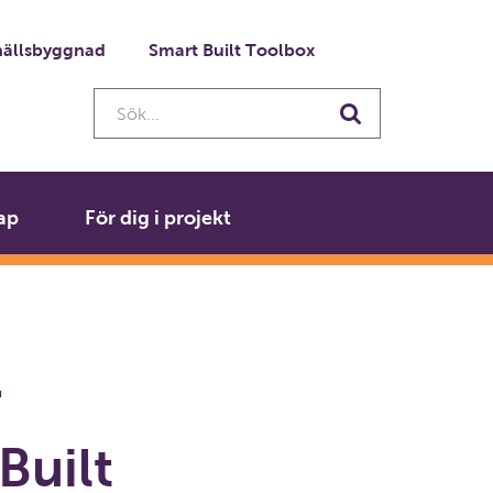
ällsbyggnad
Smart Built Toolbox
Sök...
Sök
ap
För dig i projekt
r
Built