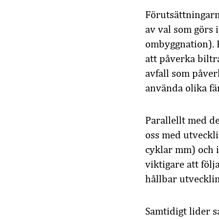
Förutsättningarna
av val som görs 
ombyggnation). F
att påverka biltr
avfall som påverk
använda olika fä
Parallellt med de
oss med utveckli
cyklar mm) och i
viktigare att fö
hållbar utveckli
Samtidigt lider 