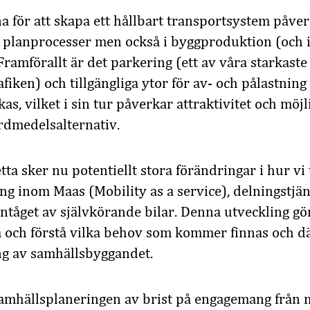
 för att skapa ett hållbart transportsystem påverk
i planprocesser men också i byggproduktion (och 
ramförallt är det parkering (ett av våra starkaste
afiken) och tillgängliga ytor för av- och pålastnin
as, vilket i sin tur påverkar attraktivitet och möjl
rdmedelsalternativ.
tta sker nu potentiellt stora förändringar i hur vi
ng inom Maas (Mobility as a service), delningstjän
ntåget av självkörande bilar. Denna utveckling gör
lja och förstå vilka behov som kommer finnas och d
ng av samhällsbyggandet.
samhällsplaneringen av brist på engagemang från