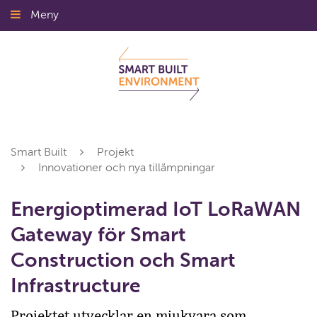
Gå
Meny
Stäng
till
innehållet
Smart Built
Projekt
Innovationer och nya tillämpningar
Energioptimerad IoT LoRaWAN
Gateway för Smart
Construction och Smart
Infrastructure
Projektet utvecklar en mjukvara som