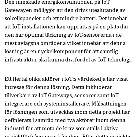
Den minskade energikonsumtionen på IoT
Gatewayen möliggör att den drivs uteslutande av
solcellspaneler och ett mindre batteri. Det innebär
att IoT installationen kan upprättas på en plats där
den har optimal täckning av IoT-sensorerna i de
mest avlägsna områdena vilket innebär att denna
lösning är en nyckelkomponent för att samtlig
infrastruktur ska kunna dra fördel av IoT-teknologi.
Ett flertal olika aktörer i IoT:s värdekedja har visat
intresse för denna lösning. Detta inkluderar
tillverkare av IoT Gateways, sensorer samt IoT
integrerare och systeminstallerare. Målsättningen
för lösningen som utvecklas inom detta projekt har
definierats i samråd med två aktörer inom denna
industri för att möta de krav som ställs i aktiva
projektförfrågningar från dem. Efter detta projekts