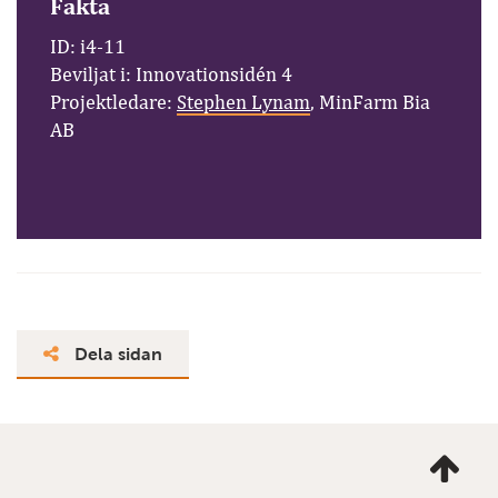
Fakta
ID: i4-11
Beviljat i: Innovationsidén 4
Projektledare:
Stephen Lynam
, MinFarm Bia
AB
Dela sidan
Ta
mig
till