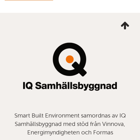
Ta
mig
till
topp
Smart Built Environment samordnas av IQ
Samhällsbyggnad med stöd från Vinnova,
Energimyndigheten och Formas