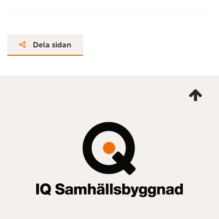
Dela sidan
Ta
mig
till
topp