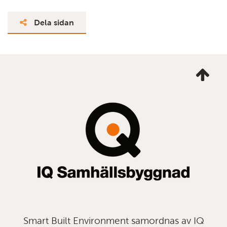
Dela sidan
Ta
mig
till
topp
Smart Built Environment samordnas av IQ