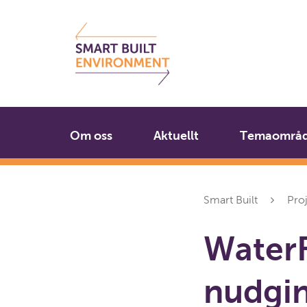
Gå
Stäng
till
innehållet
Om oss
Aktuellt
Temaområ
Smart Built
Pro
WaterF
nudgin