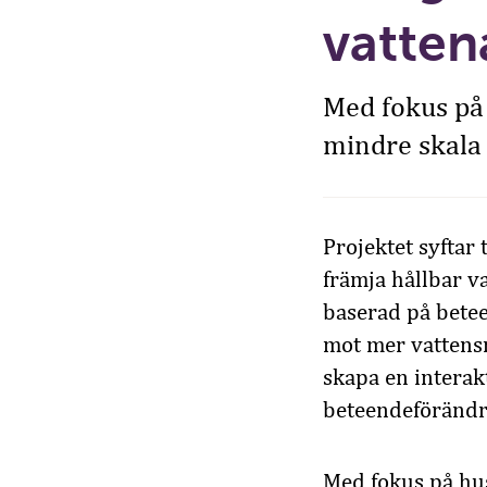
vatten
Med fokus på 
mindre skala f
Projektet syftar 
främja hållbar v
baserad på betee
mot mer vattensn
skapa en interak
beteendeförändr
Med fokus på hus