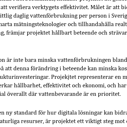
tt verifiera verktygets effektivitet. Målet är att bi
tlig daglig vattenförbrukning per person i Sveri
arta mätningsteknologier och tillhandahålla real
, främjar projektet hållbart beteende och strävar
ion är inte bara minska vattenförbrukningen blan
på att denna förändring i beteende kan minska ko
rukturinvesteringar. Projekjtet representerar en 
rkar hållbarhet, effektivitet och ekonomi, och ha
l överallt där vattenbevarande är en prioritet.
n ny standard för hur digitala lösningar kan bidra 
urliga resurser, är projektet ett viktigt steg mot 