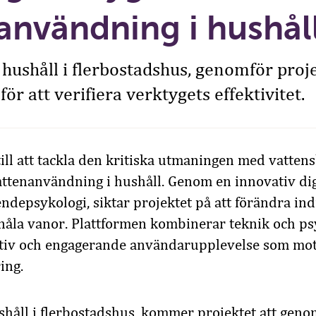
användning i hushål
hushåll i flerbostadshus, genomför projek
ör att verifiera verktygets effektivitet.
till att tackla den kritiska utmaningen med vatten
attenanvändning i hushåll. Genom en innovativ dig
ndepsykologi, siktar projektet på att förändra in
åla vanor. Plattformen kombinerar teknik och psy
tiv och engagerande användarupplevelse som moti
ing.
håll i flerbostadshus, kommer projektet att genomf