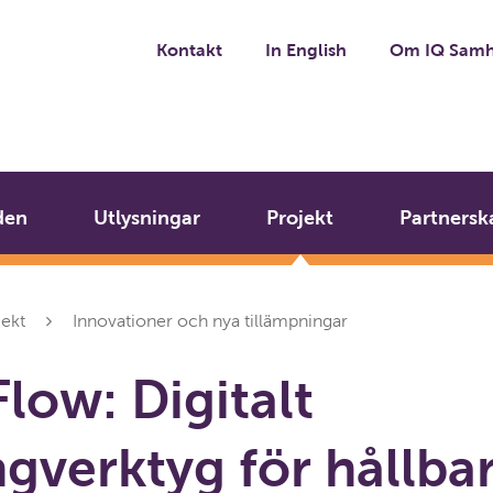
Kontakt
In English
Om IQ Samh
den
Utlysningar
Projekt
Partnersk
jekt
Innovationer och nya tillämpningar
low: Digitalt
gverktyg för hållba