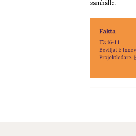
samhälle.
Fakta
ID: i6-11
Beviljat i: Inno
Projektledare: