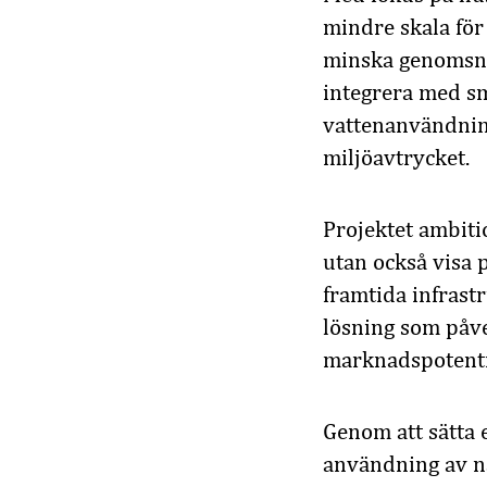
mindre skala för a
minska genomsnit
integrera med sm
vattenanvändning
miljöavtrycket.
Projektet ambit
utan också visa 
framtida infrast
lösning som påve
marknadspotentia
Genom att sätta e
användning av nat