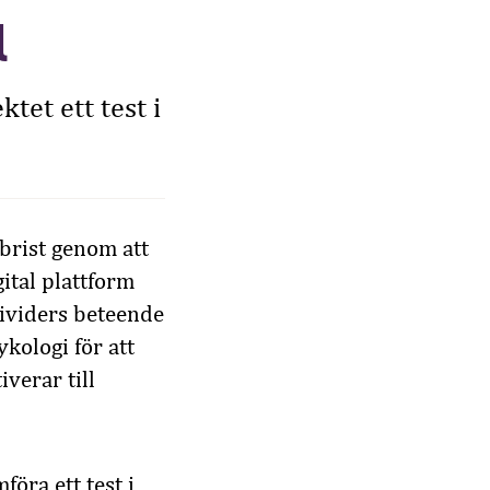
l
tet ett test i
sbrist genom att
ital plattform
dividers beteende
kologi för att
verar till
öra ett test i