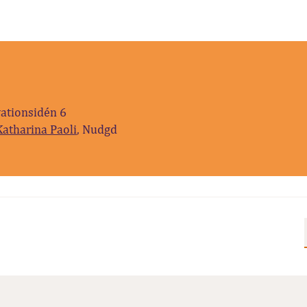
vationsidén 6
Katharina Paoli
, Nudgd