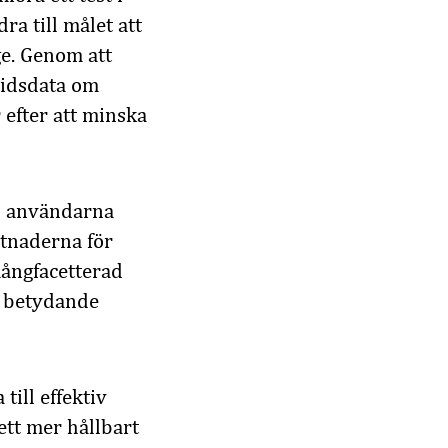
dra till målet att
ge. Genom att
tidsdata om
 efter att minska
d användarna
stnaderna för
mångfacetterad
r betydande
till effektiv
ett mer hållbart