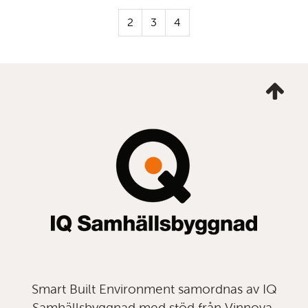
2
3
4
Ta
mig
till
topp
Smart Built Environment samordnas av IQ
Samhällsbyggnad med stöd från Vinnova,