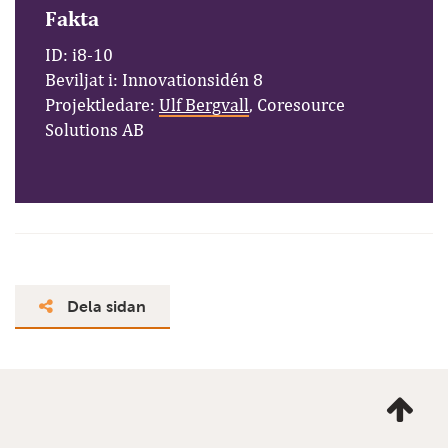
Fakta
ID: i8-10
Beviljat i: Innovationsidén 8
Projektledare:
Ulf Bergvall
, Coresource
Solutions AB
Dela sidan
Ta
mig
till