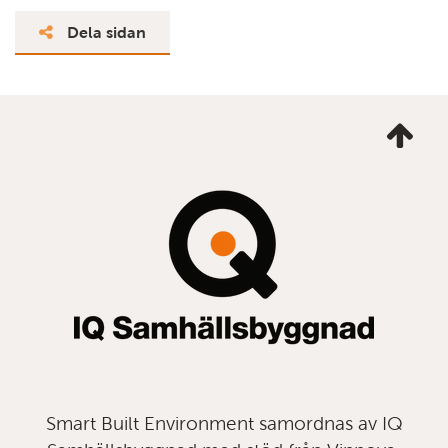
Dela sidan
Ta
mig
till
topp
Smart Built Environment samordnas av IQ