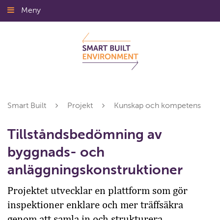
Gå
Meny
Stäng
till
innehållet
Smart Built
Projekt
Kunskap och kompetens
Tillståndsbedömning av
byggnads- och
anläggningskonstruktioner
Projektet utvecklar en plattform som gör
inspektioner enklare och mer träffsäkra
genom att samla in och strukturera