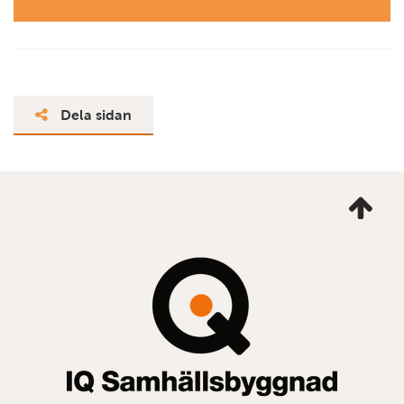
Dela sidan
Ta
mig
till
topp