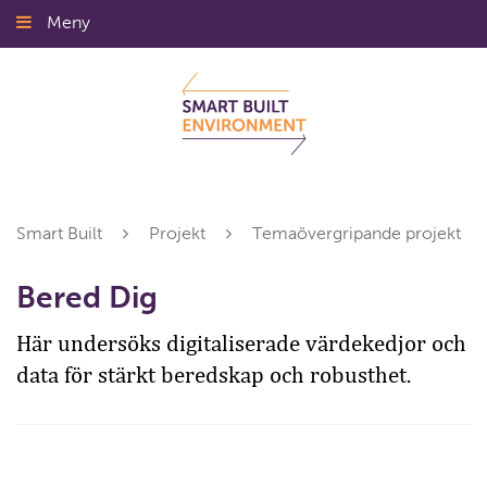
Gå
Meny
Stäng
till
innehållet
Smart Built
Projekt
Temaövergripande projekt
Bered Dig
Här undersöks digitaliserade värdekedjor och
data för stärkt beredskap och robusthet.