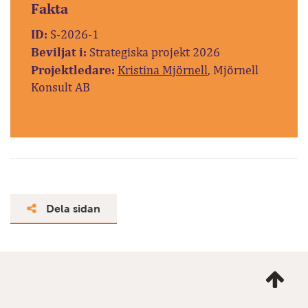
Fakta
ID:
S-2026-1
Beviljat i:
Strategiska projekt 2026
Projektledare:
Kristina Mjörnell
, Mjörnell
Konsult AB
Dela sidan
Ta
mig
till
topp