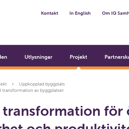
Kontakt
In English
Om IQ Samh
den
Utlysningar
Projekt
Partnersk
jekt
Uppkopplad byggplats
al transformation av byggplatser
l transformation för
rhet och produktivite