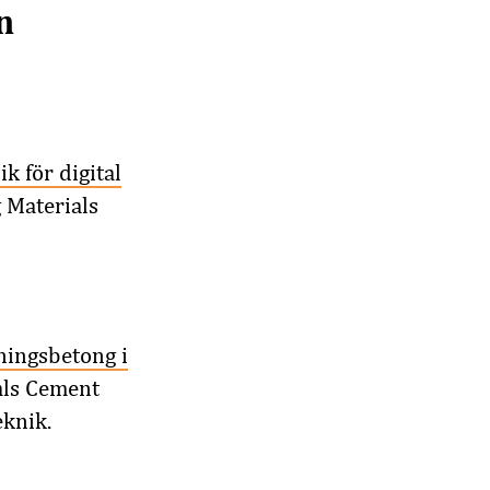
n
k för digital
 Materials
ningsbetong i
als Cement
eknik.