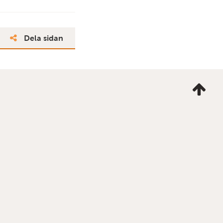
Dela sidan
Ta
mig
till
topp