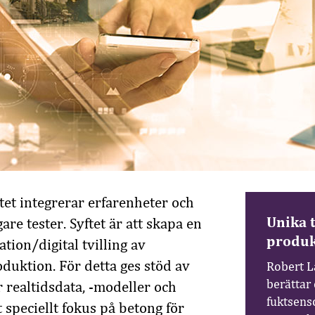
et integrerar erfarenheter och
Unika 
gare tester. Syftet är att skapa en
produk
ation/digital tvilling av
duktion. För detta ges stöd av
Robert L
berättar
 realtidsdata, -modeller och
fuktsens
 speciellt fokus på betong för