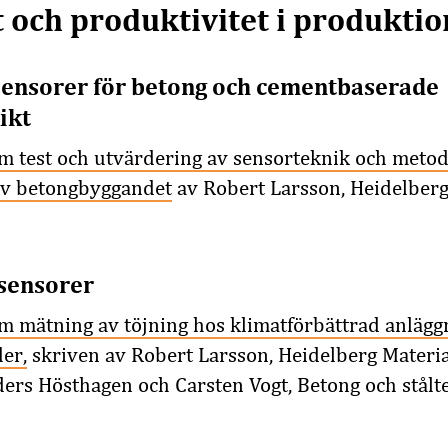
 och produktivitet i produktio
sensorer för betong och cementbaserade
ikt
m test och utvärdering av sensorteknik och metodi
av betongbyggandet
av Robert Larsson, Heidelberg
 sensorer
m mätning av töjning hos klimatförbättrad anlägg
er,
skriven av Robert Larsson, Heidelberg Materi
ers Hösthagen och Carsten Vogt, Betong och stålt