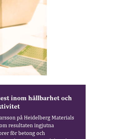
test inom hållbarhet och
tivitet
arsson på Heidelberg Materials
 om resultaten ingjutna
orer för betong och