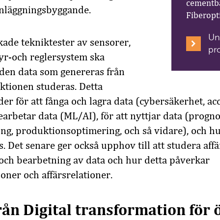
cementba
anläggningsbyggande.
Fiberopt
Un
kade tekniktester av sensorer,
pro
yr-och reglersystem ska
l den data som genereras från
ktionen studeras. Detta
er för att fånga och lagra data (cybersäkerhet, ac
bearbetar data (ML/AI), för att nyttjar data (progno
ing, produktionsoptimering, och så vidare), och h
s. Det senare ger också upphov till att studera aff
a och bearbetning av data och hur detta påverkar
oner och affärsrelationer.
rån Digital transformation för