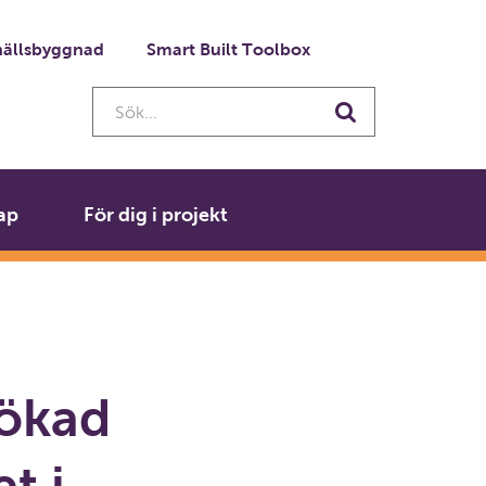
ällsbyggnad
Smart Built Toolbox
Sök...
Sök
ap
För dig i projekt
 ökad
t i