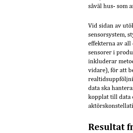
såväl hus- som 
Vid sidan av utö
sensorsystem, st
effekterna av al
sensorer i produ
inkluderar metod
vidare), för att 
realtidsuppföljn
data ska hantera
kopplat till dat
aktörskonstellati
Resultat f