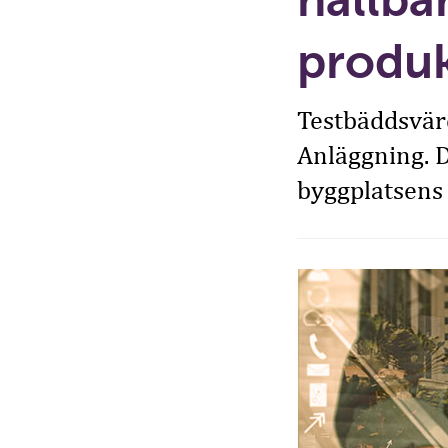
produ
Testbäddsvärd
Anläggning. D
byggplatsens