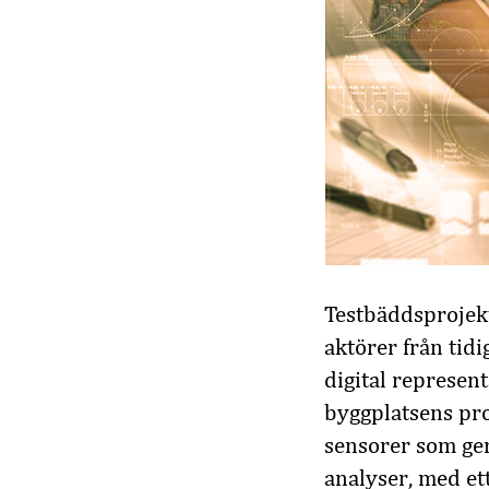
Testbäddsprojekt
aktörer från tidi
digital represent
byggplatsens pro
sensorer som ger
analyser, med ett