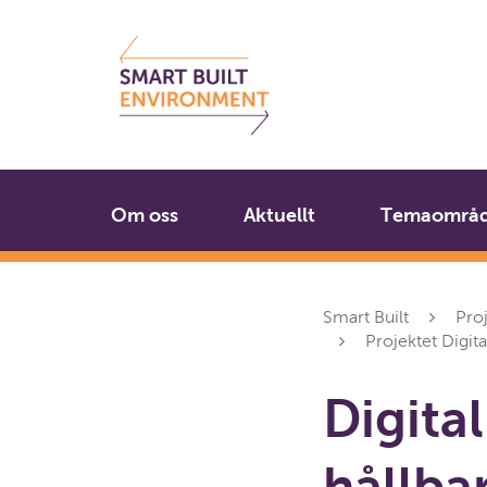
Gå
Stäng
till
innehållet
Om oss
Aktuellt
Temaområ
Smart Built
Pro
Projektet Digit
Digita
hållba