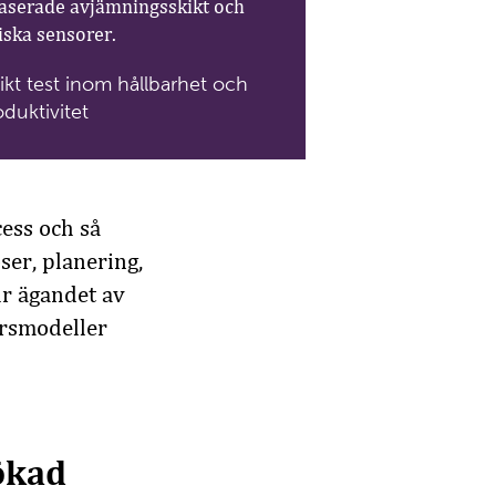
serade avjämningsskikt och
iska sensorer.
ikt test inom hållbarhet och
duktivitet
cess och så
ser, planering,
ur ägandet av
ärsmodeller
 ökad