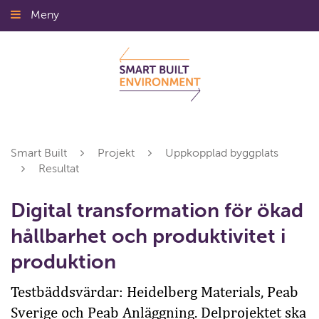
Gå
Meny
Stäng
till
innehållet
Smart Built
Projekt
Uppkopplad byggplats
Resultat
Digital transformation för ökad
hållbarhet och produktivitet i
produktion
Testbäddsvärdar: Heidelberg Materials, Peab
Sverige och Peab Anläggning. Delprojektet ska