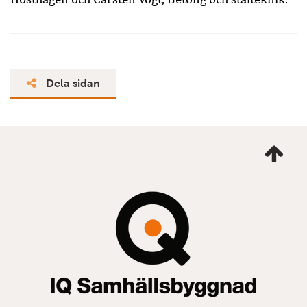
Dela sidan
Ta
mig
till
topp