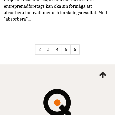
entreprenadföretags kan öka sin förmåga att
absorbera innovationer och forskningsresultat. Med
”absorbera”...
2
3
4
5
6
Ta
mig
till
topp