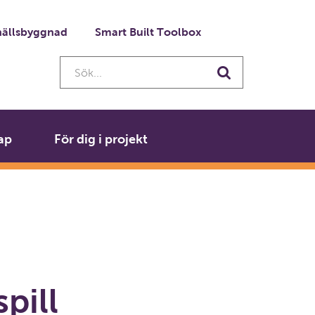
ällsbyggnad
Smart Built Toolbox
Sök...
Sök
ap
För dig i projekt
pill