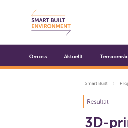
Gå
Stäng
till
innehållet
Om oss
Aktuellt
Temaområ
Smart Built
Pro
Resultat
3D-pri