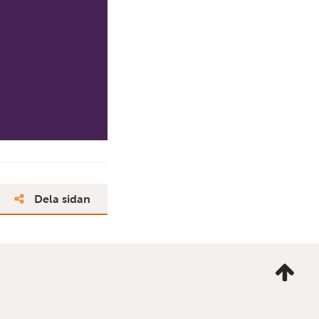
Dela sidan
Ta
mig
till
topp