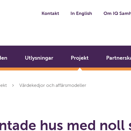
Kontakt
In English
Om IQ Samh
den
Utlysningar
Projekt
Partnersk
jekt
Värdekedjor och affärsmodeller
ntade hus med noll s