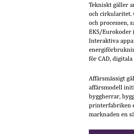
Tekniskt gäller 
och cirkularitet
och processen, s
EKS/Eurokoder (
Interaktiva app
energiförbruknin
för CAD, digitala
Affärsmässigt gä
affärsmodell ini
byggherrar, bygg
printerfabriken 
marknaden en sä