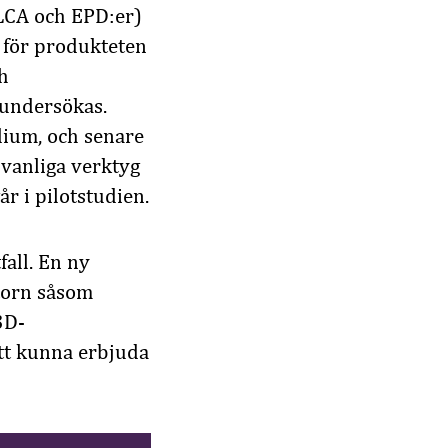
 LCA och EPD:er)
 för produkteten
h
 undersökas.
dium, och senare
vanliga verktyg
år i pilotstudien.
all. En ny
ktorn såsom
3D-
att kunna erbjuda