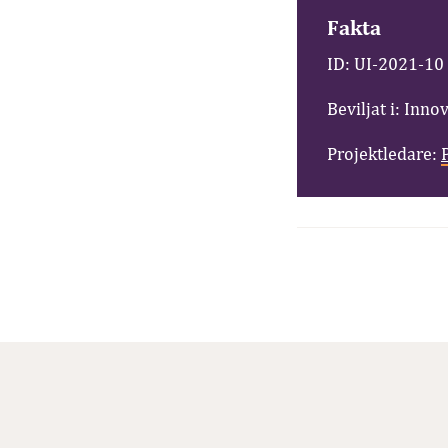
Fakta
ID: UI-2021-10
Beviljat i: Inno
Projektledare: