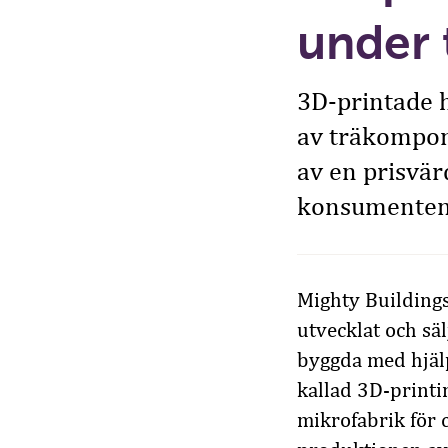
under 
3D-printade h
av träkompon
av en prisvär
konsumente
Mighty Buildings
utvecklat och sä
byggda med hjälp
kallad 3D-printi
mikrofabrik för 