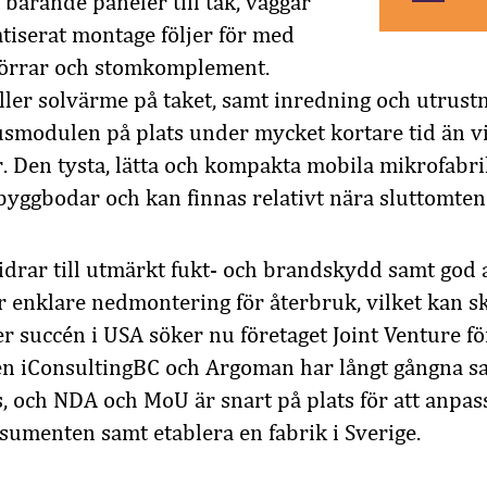
bärande paneler till tak, väggar
tiserat montage följer för med
 dörrar och stomkomplement.
 eller solvärme på taket, samt inredning och utrustn
husmodulen på plats under mycket kortare tid än vi
. Den tysta, lätta och kompakta mobila mikrofabri
 byggbodar och kan finnas relativt nära sluttomten
idrar till utmärkt fukt- och brandskydd samt god 
er enklare nedmontering för återbruk, vilket kan 
r succén i USA söker nu företaget Joint Venture fö
en iConsultingBC och Argoman har långt gångna s
, och NDA och MoU är snart på plats för att anpas
umenten samt etablera en fabrik i Sverige.