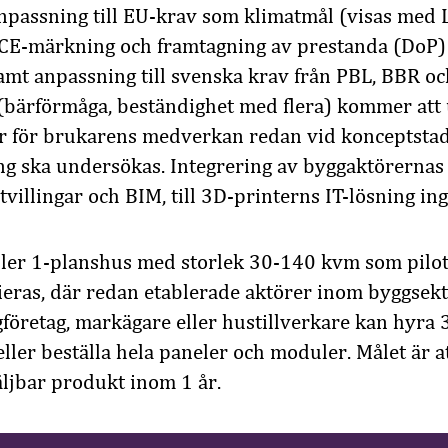
anpassning till EU-krav som klimatmål (visas med
. CE-märkning och framtagning av prestanda (DoP)
amt anpassning till svenska krav från PBL, BBR oc
bärförmåga, beständighet med flera) kommer att
ar för brukarens medverkan redan vid konceptsta
g ska undersökas. Integrering av byggaktörernas 
 tvillingar och BIM, till 3D-printerns IT-lösning ing
ller 1-planshus med storlek 30-140 kvm som pilotf
tieras, där redan etablerade aktörer inom byggse
företag, markägare eller hustillverkare kan hyra 
eller beställa hela paneler och moduler. Målet är 
ljbar produkt inom 1 år.