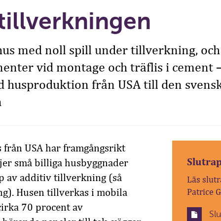
tillverkningen
us med noll spill under tillverkning, och
enter vid montage och träflis i cement 
d husproduktion från USA till den svens
n
 från USA har framgångsrikt
Slutra
ljer små billiga husbyggnader
 av additiv tillverkning (så
Läs slutr
ng). Husen tillverkas i mobila
Patrice 
cirka 70 procent av
Sl