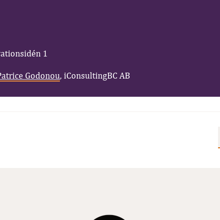
vationsidén 1
Patrice Godonou
, iConsultingBC AB