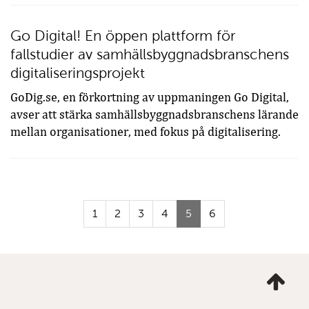
Go Digital! En öppen plattform för
fallstudier av samhällsbyggnadsbranschens
digitaliseringsprojekt
GoDig.se, en förkortning av uppmaningen Go Digital,
avser att stärka samhällsbyggnadsbranschens lärande
mellan organisationer, med fokus på digitalisering.
(Aktuell
1
2
3
4
5
6
sida)
Ta
mig
till