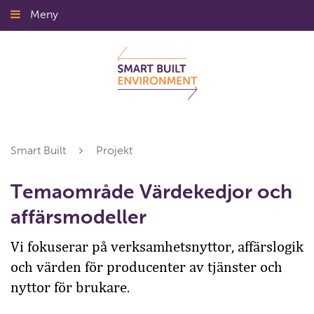
Gå
Meny
Stäng
till
innehållet
Smart Built
Projekt
Temaområde Värdekedjor och
affärsmodeller
Vi fokuserar på verksamhetsnyttor, affärslogik
och värden för producenter av tjänster och
nyttor för brukare.